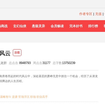
作者专区
|
充值
|
场商战
玄幻仙侠
悬疑灵异
会员畅读
完本好书
排行榜
风云
连载
笔龙胆
总点击:
8948793
周点击
31177
总字数
13750239
南席卷而起的时代风云中，深处基层的萧峥无意中抓住一个机会，经历了从潜龙
煌腾达的人生历程。
谋略智斗
逆袭
官场浮沉
职场
职业高手