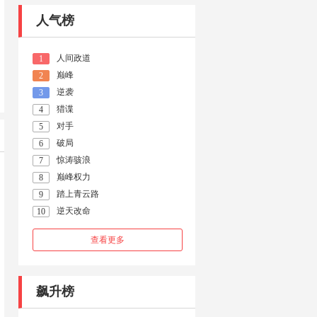
人气榜
人间政道
1
巅峰
2
逆袭
3
猎谍
4
对手
5
破局
6
惊涛骇浪
7
巅峰权力
8
踏上青云路
9
逆天改命
10
查看更多
飙升榜