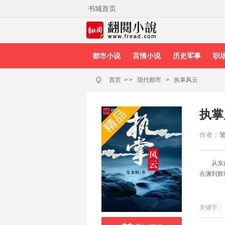
书城首页
都市小说
言情小说
历史军事
职
首页
>
>
现代都市
>
执掌风云
执掌
作者：
从东
在渊到辉
关键字：