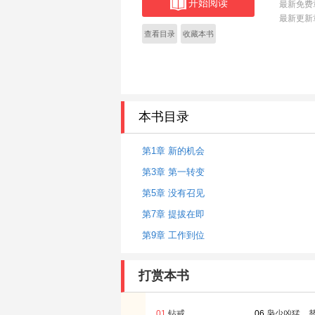
开始阅读
最新免费
最新更新
查看目录
收藏本书
本书目录
第1章 新的机会
第3章 第一转变
第5章 没有召见
第7章 提拔在即
第9章 工作到位
打赏本书
01
钻戒
06
枭少凶猛，