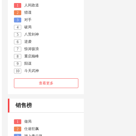
人间政道
1
猎谍
2
对手
3
破局
4
八荒剑神
5
逆袭
6
惊涛骇浪
7
重启巅峰
8
阳谋
9
斗天武神
10
查看更多
销售榜
做局
1
仕途狂飙
2