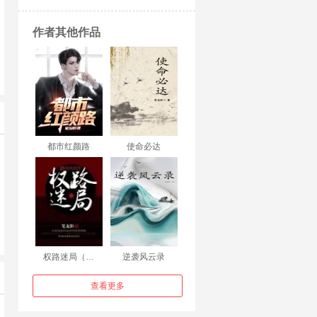
作者其他作品
都市红颜路
使命必达
权路迷局（…
逆袭风云录
查看更多