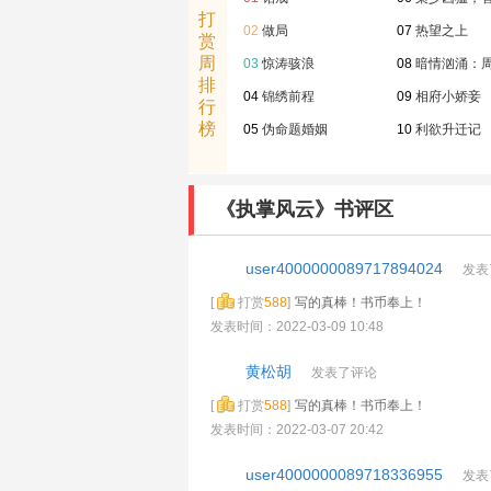
打
02
做局
07
热望之上
赏
周
03
惊涛骇浪
08
暗情汹涌：
排
04
锦绣前程
09
相府小娇妾
行
榜
05
伪命题婚姻
10
利欲升迁记
《执掌风云》书评区
user4000000089717894024
发表
[
打赏
588
]
写的真棒！书币奉上！
发表时间：2022-03-09 10:48
黄松胡
发表了评论
[
打赏
588
]
写的真棒！书币奉上！
发表时间：2022-03-07 20:42
user4000000089718336955
发表