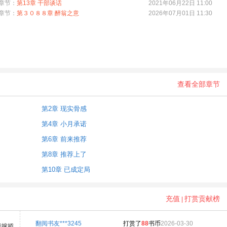
章节：
第13章 干部谈话
2021年06月22日 11:00
章节：
第３０８８章 醉翁之意
2026年07月01日 11:30
查看全部章节
第2章 现实骨感
第4章 小月承诺
第6章 前来推荐
第8章 推荐上了
第10章 已成定局
充值
打赏贡献榜
|
翻阅书友***3245
打赏了
88
书币
2026-03-30
替嫁娇…