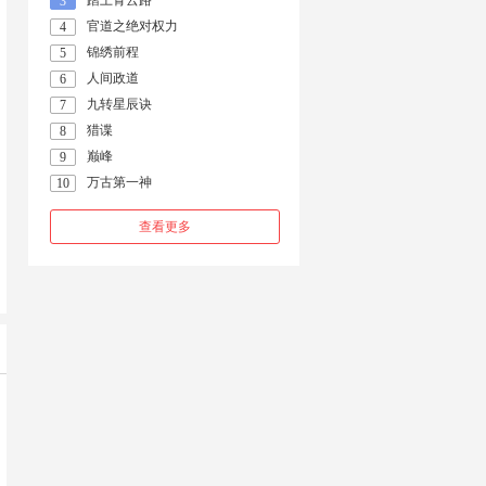
踏上青云路
3
官道之绝对权力
4
锦绣前程
5
人间政道
6
九转星辰诀
7
猎谍
8
巅峰
9
万古第一神
10
查看更多