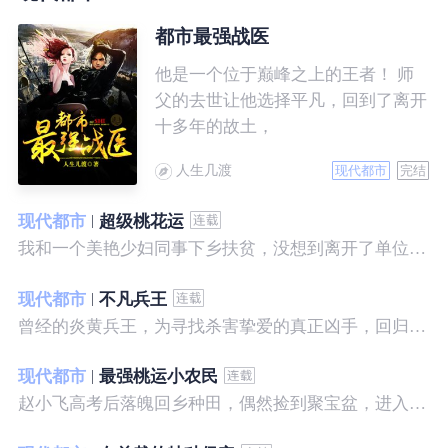
都市最强战医
他是一个位于巅峰之上的王者！ 师
父的去世让他选择平凡，回到了离开
十多年的故土，
人生几渡
现代都市
完结
现代都市
超级桃花运
我和一个美艳少妇同事下乡扶贫，没想到离开了单位之后，她就性格大变……
现代都市
不凡兵王
曾经的炎黄兵王，为寻找杀害挚爱的真正凶手，回归都市，开始了一段精彩绝伦的征程。
现代都市
最强桃运小农民
赵小飞高考后落魄回乡种田，偶然捡到聚宝盆，进入聚宝洞，从此开启了发家致富、拳打村霸、坐拥美女的桃运巅峰人生！