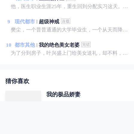
他，医生职业生涯25年，重生回到分配实习这天。 他，不甘心这一世默默无闻，决心踏上神医之路。 利用超前的医学观念，医行天下，治病救人。 本书揭秘了医疗行业内幕： 医生和医院之间的暗箱操作； 医生和医生之间的职场规则； 医生和药商之间的利益瓜葛； 医生和患者之间的医闹误会； 准备进入执业医生的世界……
9
现代都市
超级神戒
樊尘，一个普普通通的大学毕业生，一个从天而降的戒指出现，让他完全脱离了原本的生活轨道，从此龙腾四海……
10
都市其他
我的绝色美女老婆
为了分到房子，叶兴盛上门给美女送礼，却不料，美女喝醉了酒，而且家里就她一人。叶兴盛没料到，这次送礼过后，他的命运彻底改变了.......
猜你喜欢
我的极品娇妻
农家小子闯入红尘以后，将会有何作
为？ 遇木则兴，遇水则争，遇强则
屈，遇土则活， 成大器者，必经重
重磨难。 何意？何解？