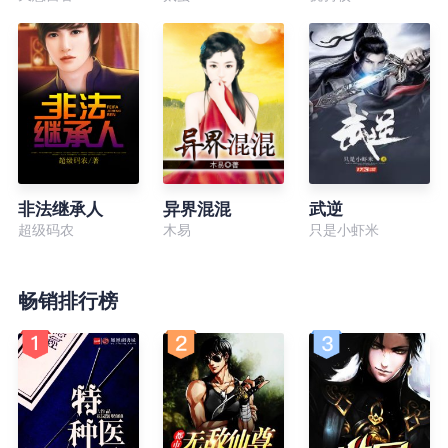
非法继承人
异界混混
武逆
超级码农
木易
只是小虾米
畅销排行榜