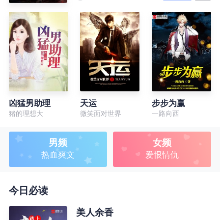
凶猛男助理
天运
步步为赢
猪的理想大
微笑面对世界
一路向西
男频
女频
热血爽文
爱恨情仇
今日必读
美人余香