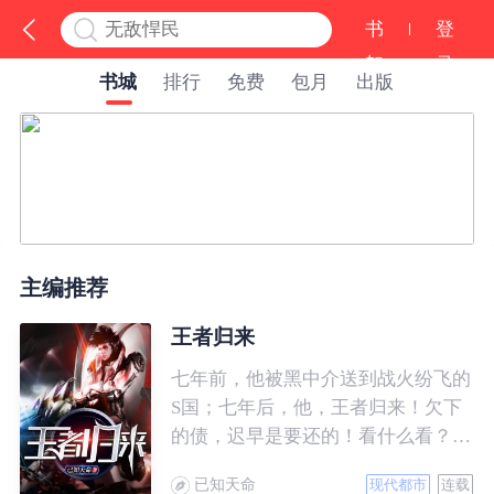
书
登
架
录
书城
排行
免费
包月
出版
主编推荐
王者归来
七年前，他被黑中介送到战火纷飞的
S国；七年后，他，王者归来！欠下
的债，迟早是要还的！看什么看？说
的就是你！
已知天命
现代都市
连载