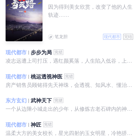
因为得到美女欣赏，改变了他的人生
轨迹……
笔龙胆
现代都市
完结
现代都市
步步为局
凌志远遭上司打压，遇红颜奚落，人生陷入低谷，上帝在关上一扇门的同时，势必会留下一扇窗，面对稍纵即逝的机会，他果断出手了……
现代都市
桃运透视神医
房产销售员顾铭得先天神珠，会透视、知风水、懂治病、有神通，开始逆袭人生。
东方玄幻
武神天下
一个从边陲小城走出的少年，从修炼古老石碑内的神秘一式开始，一路高歌狂飙，打造一片属于自己的天下……
现代都市
神匠
温柔大方的美女校长，星光四射的玉女明星，冷艳骄傲的美女特工，一个二个，全都跑来，撒娇撒赖的要他做她们的私房保镖，这是为什么呢？