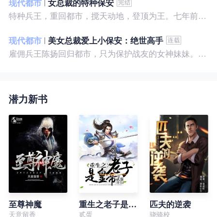
现代都市
女总裁的特种保安
特种兵王，重回都市，搅天动地，登顶为王。七年前，他是社会底层的小混混，七年后，他是经历过战与火考验的特种兵王。
现代都市
美女总裁爱上小保安：绝世高手
雇佣兵王陈扬回归都市，只为保护战友的女神妹妹。繁华都市里，陈扬如鱼得水，，逍遥自在。
潜力新书
至尊神魔
重生之老子是皇帝
匹夫的逆袭
天意留香
贰蛋
骁骑校