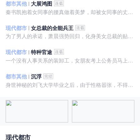
都市其他
大展鸿图
秦书凯抱着女同事的腰真做着美梦，却被女同事的丈夫发现，解释说是正常工作......被打击报复，得到漂亮女邻居的帮助，从此不断高升……
现代都市
女总裁的全能兵王
为了男人的承诺，萧晨强势回归，化身美女总裁的贴身保镖，横扫八方之敌，谱写王者传奇！
现代都市
特种官途
一个没有人事关系的装卸工，女朋友考上公务员马上抛弃了他，却是没有想到他也考上了公务员，奇迹般成为高官……
都市其他
沉浮
身世神秘的刘飞大学毕业之后，由于性格嚣张，不得不一而再再而三的面临着重重危机，受到了来自各方面的全方位打压
现代都市