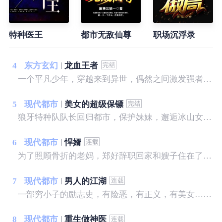
特种医王
都市无敌仙尊
职场沉浮录
4
东方玄幻
龙血王者
一个平凡少年，穿越来到异世，偶然之间激发强者血脉，上天入地，无所不能，只为守护自己的拥有！
5
现代都市
美女的超级保镖
狼牙特种队队长回归都市，保护妹妹，邂逅冰山女神，斗日本天才，灭黑暗势力，建造商业帝国，谱写一曲轰轰烈烈的都市大风歌！
6
现代都市
悍婿
为了照顾骨折的老妈，郑好辞职回家和嫂子住在了一起，一时间瓜田李下、流言四起。 为了全家生计，他做起了小龙虾的生意，岂料迎接他的并不是花香满路，而是遍布荆棘。 商场失意，情场得意，郑好遇到了他的爱情，谁料女朋友家只接受上门女婿，一场爱情和生意的较量由此拉开了帷幕……
7
现代都市
男人的江湖
一部穷小子的励志史，有险恶，有正义，有美女……
8
现代都市
重生做神医