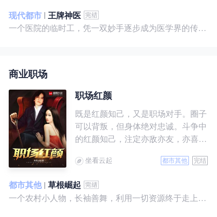
现代都市
王牌神医
一个医院的临时工，凭一双妙手逐步成为医学界的传奇！ 一个社会底层的小人物，靠一腔热血成为人世间的枭王！ 当佛已经无能为力，便由我来普渡众生——杨风。
商业职场
职场红颜
既是红颜知己，又是职场对手。圈子
可以背叛，但身体绝对忠诚。斗争中
的红颜知己，注定亦敌亦友，亦喜亦
悲。且看一个小人物的绯色升迁路。
坐看云起
都市其他
完结
都市其他
草根崛起
一个农村小人物，长袖善舞，利用一切资源终于走上人生巅峰