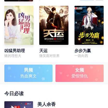
凶猛男助理
天运
步步为赢
猪的理想大
微笑面对世界
一路向西
男频
女频
热血爽文
爱恨情仇
今日必读
美人余香