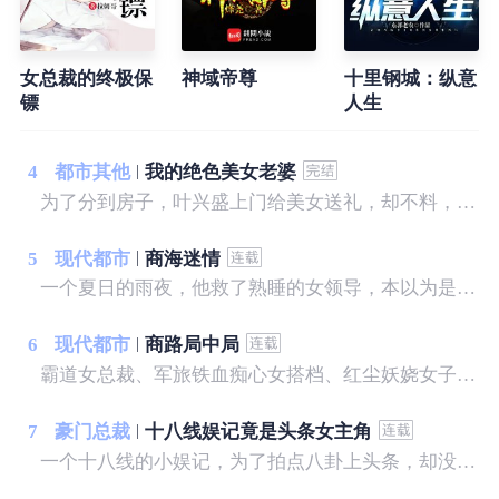
女总裁的终极保
神域帝尊
十里钢城：纵意
镖
人生
4
都市其他
我的绝色美女老婆
为了分到房子，叶兴盛上门给美女送礼，却不料，美女喝醉了酒，而且家里就她一人。叶兴盛没料到，这次送礼过后，他的命运彻底改变了.......
5
现代都市
商海迷情
一个夏日的雨夜，他救了熟睡的女领导，本以为是一段奇缘，不曾想却惹上了一身麻烦，更可怕的是，竟然落入了一个精心打造的圈套，让他陷入了前所未有的危机之中......没根基，没靠山，没人脉，没资源，一个农村走出来的打工者，一步步走向人生的巅峰。
6
现代都市
商路局中局
霸道女总裁、军旅铁血痴心女搭档、红尘妖娆女子，无不对其倾心付出一切，可无人知道他早已心若荒草、身似草芥！ 倾心所爱之人视其为仇人，至亲父母与之断绝关系，且看小人物如何混商界，成就一方霸业！
7
豪门总裁
十八线娱记竟是头条女主角
一个十八线的小娱记，为了拍点八卦上头条，却没想到就这么活力糊涂成了别人的媳妇？媳妇！过来……诶？你说啥？