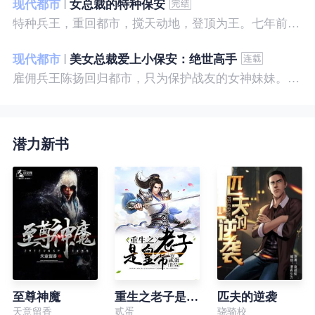
现代都市
女总裁的特种保安
特种兵王，重回都市，搅天动地，登顶为王。七年前，他是社会底层的小混混，七年后，他是经历过战与火考验的特种兵王。
现代都市
美女总裁爱上小保安：绝世高手
雇佣兵王陈扬回归都市，只为保护战友的女神妹妹。繁华都市里，陈扬如鱼得水，，逍遥自在。
潜力新书
至尊神魔
重生之老子是皇帝
匹夫的逆袭
天意留香
贰蛋
骁骑校