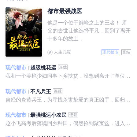
都市最强战医
他是一个位于巅峰之上的王者！ 师
父的去世让他选择平凡，回到了离开
十多年的故土，
人生几渡
现代都市
完结
现代都市
超级桃花运
我和一个美艳少妇同事下乡扶贫，没想到离开了单位之后，她就性格大变……
现代都市
不凡兵王
曾经的炎黄兵王，为寻找杀害挚爱的真正凶手，回归都市，开始了一段精彩绝伦的征程。
现代都市
最强桃运小农民
赵小飞高考后落魄回乡种田，偶然捡到聚宝盆，进入聚宝洞，从此开启了发家致富、拳打村霸、坐拥美女的桃运巅峰人生！