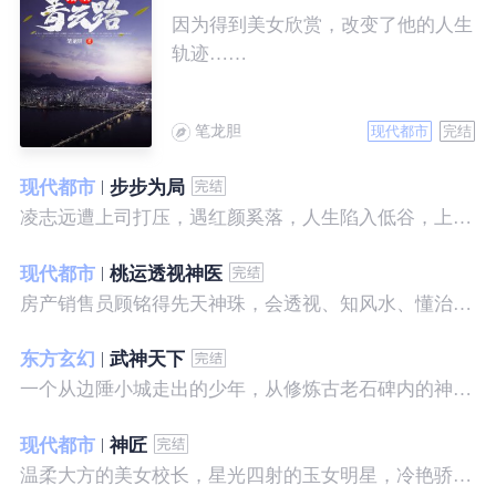
因为得到美女欣赏，改变了他的人生
轨迹……
笔龙胆
现代都市
完结
现代都市
步步为局
凌志远遭上司打压，遇红颜奚落，人生陷入低谷，上帝在关上一扇门的同时，势必会留下一扇窗，面对稍纵即逝的机会，他果断出手了……
现代都市
桃运透视神医
房产销售员顾铭得先天神珠，会透视、知风水、懂治病、有神通，开始逆袭人生。
东方玄幻
武神天下
一个从边陲小城走出的少年，从修炼古老石碑内的神秘一式开始，一路高歌狂飙，打造一片属于自己的天下……
现代都市
神匠
温柔大方的美女校长，星光四射的玉女明星，冷艳骄傲的美女特工，一个二个，全都跑来，撒娇撒赖的要他做她们的私房保镖，这是为什么呢？