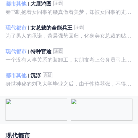
都市其他
大展鸿图
秦书凯抱着女同事的腰真做着美梦，却被女同事的丈夫发现，解释说是正常工作......被打击报复，得到漂亮女邻居的帮助，从此不断高升……
现代都市
女总裁的全能兵王
为了男人的承诺，萧晨强势回归，化身美女总裁的贴身保镖，横扫八方之敌，谱写王者传奇！
现代都市
特种官途
一个没有人事关系的装卸工，女朋友考上公务员马上抛弃了他，却是没有想到他也考上了公务员，奇迹般成为高官……
都市其他
沉浮
身世神秘的刘飞大学毕业之后，由于性格嚣张，不得不一而再再而三的面临着重重危机，受到了来自各方面的全方位打压
现代都市