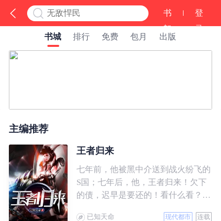
书
登
架
录
书城
排行
免费
包月
出版
主编推荐
王者归来
七年前，他被黑中介送到战火纷飞的
S国；七年后，他，王者归来！欠下
的债，迟早是要还的！看什么看？说
的就是你！
已知天命
现代都市
连载