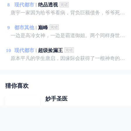
8
现代都市
绝品透视
唐宇一家因为给爷爷看病，背负巨额债务，爷爷死后又遭遇亲戚争夺遗产，只留给他一块破石头，没想到就是这块破石头让他拥有了透视之眼。 从此唐宇的生活发生了翻天覆地的变化，美女？财富？地位？我样样有！古灵精怪的小萝莉，缠着我！温柔可人的白富美，粘着我！暴力豪放的警花，霸占我！且看唐宇从一个背负巨额债务的穷光蛋如何成为坐拥亿万家产的富豪！
9
都市其他
巅峰
一边是高冷女神，一边是霸道御姐。两个同样身世成谜，水火不容的女人让他左右为难。而因为他引发的争端缓缓展开，一步一步走向更深层次的秘密……
10
现代都市
超级捡漏王
原本平凡的学生唐启，因缘际会获得了一根神奇的手指，从此开启了一段异彩纷呈的人生。赌石，我泰然自若！品鉴，我谁与争锋！财富，我唾手可得！美女，我身伺环绕！脚踩二代，拳讨恶霸，纵横逍遥，唯我独尊！且看普通的少年，如何在都市中如鱼得水，纵横四方，成为一代传奇捡漏王！
猜你喜欢
妙手圣医
一个落魄的小农，两本神奇的医书，
一双妙手，行医天下...... 我，宋晚
成，什么样的美女没见过...... 这里，