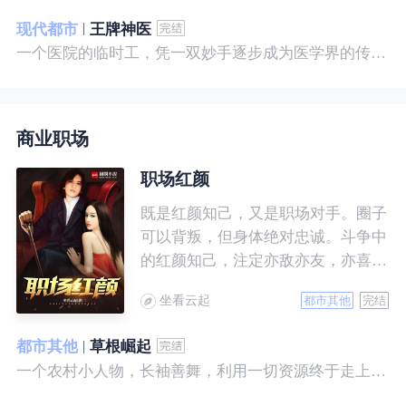
现代都市
王牌神医
一个医院的临时工，凭一双妙手逐步成为医学界的传奇！ 一个社会底层的小人物，靠一腔热血成为人世间的枭王！ 当佛已经无能为力，便由我来普渡众生——杨风。
商业职场
职场红颜
既是红颜知己，又是职场对手。圈子
可以背叛，但身体绝对忠诚。斗争中
的红颜知己，注定亦敌亦友，亦喜亦
悲。且看一个小人物的绯色升迁路。
坐看云起
都市其他
完结
都市其他
草根崛起
一个农村小人物，长袖善舞，利用一切资源终于走上人生巅峰