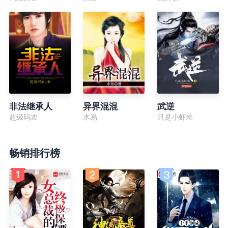
非法继承人
异界混混
武逆
超级码农
木易
只是小虾米
畅销排行榜