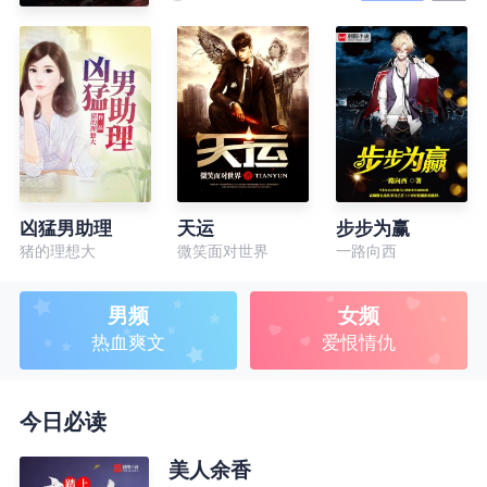
凶猛男助理
天运
步步为赢
猪的理想大
微笑面对世界
一路向西
男频
女频
热血爽文
爱恨情仇
今日必读
美人余香