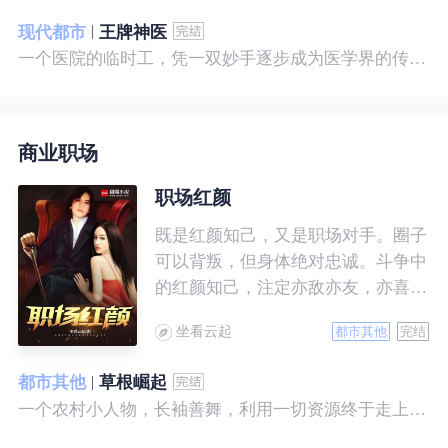
现代都市
王牌神医
一个医院的临时工，凭一双妙手逐步成为医学界的传奇！ 一个社会底层的小人物，靠一腔热血成为人世间的枭王！ 当佛已经无能为力，便由我来普渡众生——杨风。
商业职场
职场红颜
既是红颜知己，又是职场对手。圈子
可以背叛，但身体绝对忠诚。斗争中
的红颜知己，注定亦敌亦友，亦喜亦
悲。且看一个小人物的绯色升迁路。
坐看云起
都市其他
完结
都市其他
草根崛起
一个农村小人物，长袖善舞，利用一切资源终于走上人生巅峰