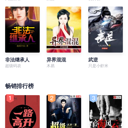
非法继承人
异界混混
武逆
超级码农
木易
只是小虾米
畅销排行榜