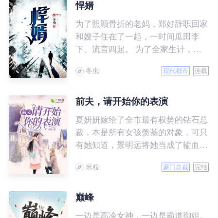
商场和职场各色对手之间，凭借个人
悍婿
超卓的能力，左右逢源，呼风唤雨，
为了照顾骨折的老妈，郑好辞职回家
最终成为商界的传奇……
和嫂子住在了一起，一时间瓜田李
下、流言四起。 为了全家生计，他
做起了小龙虾的生意，岂料迎接他的
冬虫
现代都市
连载
并不是花香满路，而是遍布荆棘。
商场失意，情场得意，郑好遇到了他
的爱情，谁料女朋友家只接受上门女
前夫，请开始你的表演
婿，一场爱情和生意的较量由此拉开
夏妍妍嫁给了全市最有权势的钻石总
了帷幕……
裁，本是所有女孩羡慕的对象，可只
有她知道，景明远将她当成了输血工
具。 一年后，他心爱的人苏醒，夏
米粒
豪门总裁
完结
妍妍带着离婚协议去找他，却意外流
产，她恨极了他们，势必要让他们付
出代价……
巅峰
一边是高冷女神，一边是霸道御姐。