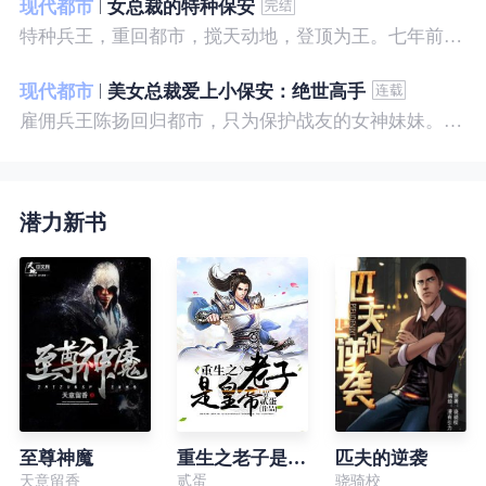
现代都市
女总裁的特种保安
特种兵王，重回都市，搅天动地，登顶为王。七年前，他是社会底层的小混混，七年后，他是经历过战与火考验的特种兵王。
现代都市
美女总裁爱上小保安：绝世高手
雇佣兵王陈扬回归都市，只为保护战友的女神妹妹。繁华都市里，陈扬如鱼得水，，逍遥自在。
潜力新书
至尊神魔
重生之老子是皇帝
匹夫的逆袭
天意留香
贰蛋
骁骑校