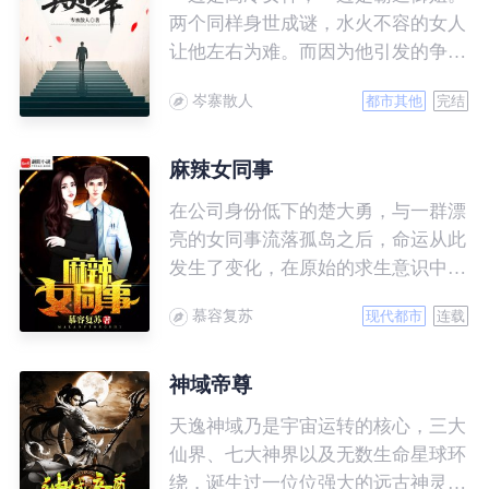
两个同样身世成谜，水火不容的女人
让他左右为难。而因为他引发的争端
缓缓展开，一步一步走向更深层次的
岑寨散人
都市其他
完结
秘密……
麻辣女同事
在公司身份低下的楚大勇，与一群漂
亮的女同事流落孤岛之后，命运从此
发生了变化，在原始的求生意识中，
人性的光芒和欲望上演了一幕幕引人
慕容复苏
现代都市
连载
入胜的故事……
神域帝尊
天逸神域乃是宇宙运转的核心，三大
仙界、七大神界以及无数生命星球环
绕，诞生过一位位强大的远古神灵镇