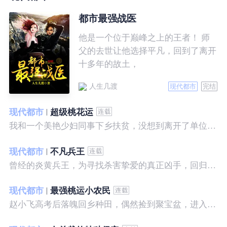
都市最强战医
他是一个位于巅峰之上的王者！ 师
父的去世让他选择平凡，回到了离开
十多年的故土，
人生几渡
现代都市
完结
现代都市
超级桃花运
我和一个美艳少妇同事下乡扶贫，没想到离开了单位之后，她就性格大变……
现代都市
不凡兵王
曾经的炎黄兵王，为寻找杀害挚爱的真正凶手，回归都市，开始了一段精彩绝伦的征程。
现代都市
最强桃运小农民
赵小飞高考后落魄回乡种田，偶然捡到聚宝盆，进入聚宝洞，从此开启了发家致富、拳打村霸、坐拥美女的桃运巅峰人生！