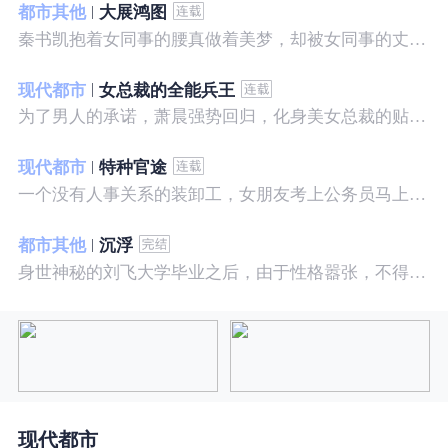
都市其他
大展鸿图
秦书凯抱着女同事的腰真做着美梦，却被女同事的丈夫发现，解释说是正常工作......被打击报复，得到漂亮女邻居的帮助，从此不断高升……
现代都市
女总裁的全能兵王
为了男人的承诺，萧晨强势回归，化身美女总裁的贴身保镖，横扫八方之敌，谱写王者传奇！
现代都市
特种官途
一个没有人事关系的装卸工，女朋友考上公务员马上抛弃了他，却是没有想到他也考上了公务员，奇迹般成为高官……
都市其他
沉浮
身世神秘的刘飞大学毕业之后，由于性格嚣张，不得不一而再再而三的面临着重重危机，受到了来自各方面的全方位打压
现代都市