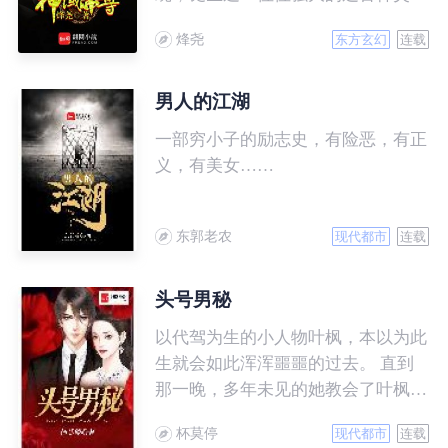
守天逸神域，维持整个宇宙平衡，但
烽尧
东方玄幻
连载
在十万年前，诸神黄昏之战，从此宇
宙再无神灵，十万年后，一颗不起眼
的星球地球之上，一个少年不幸陨
男人的江湖
落，从天逸神域复活重新崛起，一步
一部穷小子的励志史，有险恶，有正
步成为那远古那统御天下的绝世神
义，有美女……
主。
东郭老农
现代都市
连载
头号男秘
以代驾为生的小人物叶枫，本以为此
生就会如此浑浑噩噩的过去。 直到
那一晚，多年未见的她教会了叶枫，
什么才是男人……
杯莫停
现代都市
连载