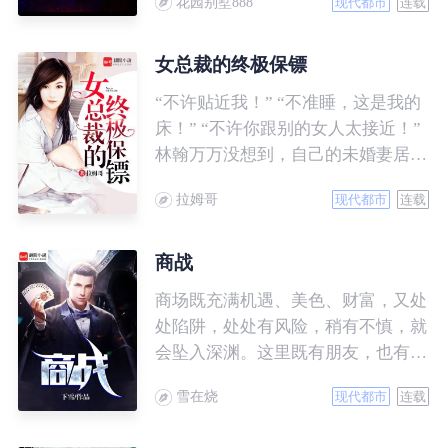
花园别墅888
现代都市
连载
者，不容侵犯，势不可挡……
女总裁的终极保镖
“不许贴近我！” “不准睡，这是我的
床！” “不许你跟别的女人太接近！”
林翰万万没想到，自己的未婚妻居然
是个霸道女总裁......
拉姆哥
现代都市
连载
商战
商场既充满机遇、美色、财富，又处
处陷阱，处处有风险，稍有不慎，就
会坠入深渊。这里既有朋友，也有对
手。对手是敌手，对手又是伙伴，既
雪在烧
现代都市
连载
斗争，又妥协，留余地，讲圆通，才
是商场智慧的至高境界。傅华周旋在