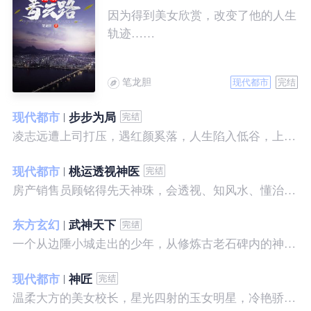
因为得到美女欣赏，改变了他的人生
轨迹……
笔龙胆
现代都市
完结
现代都市
步步为局
凌志远遭上司打压，遇红颜奚落，人生陷入低谷，上帝在关上一扇门的同时，势必会留下一扇窗，面对稍纵即逝的机会，他果断出手了……
现代都市
桃运透视神医
房产销售员顾铭得先天神珠，会透视、知风水、懂治病、有神通，开始逆袭人生。
东方玄幻
武神天下
一个从边陲小城走出的少年，从修炼古老石碑内的神秘一式开始，一路高歌狂飙，打造一片属于自己的天下……
现代都市
神匠
温柔大方的美女校长，星光四射的玉女明星，冷艳骄傲的美女特工，一个二个，全都跑来，撒娇撒赖的要他做她们的私房保镖，这是为什么呢？