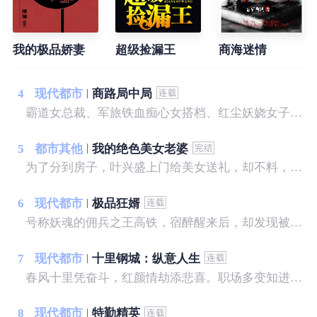
我的极品娇妻
超级捡漏王
商海迷情
4
现代都市
商路局中局
霸道女总裁、军旅铁血痴心女搭档、红尘妖娆女子，无不对其倾心付出一切，可无人知道他早已心若荒草、身似草芥！ 倾心所爱之人视其为仇人，至亲父母与之断绝关系，且看小人物如何混商界，成就一方霸业！
5
都市其他
我的绝色美女老婆
为了分到房子，叶兴盛上门给美女送礼，却不料，美女喝醉了酒，而且家里就她一人。叶兴盛没料到，这次送礼过后，他的命运彻底改变了.......
6
现代都市
极品狂婿
号称妖魂的佣兵之王高铁，宿醉醒来后，却发现被绑在铁椅子上，被一个陌生的美女，拿小皮鞭狠抽——
7
现代都市
十里钢城：纵意人生
春风十里凭奋斗，红颜情劫添悲喜。职场多变知进退，化茧成蝶步青云。关山月机缘巧合救了公司副总的媳妇，凭借自身地努力和美女姐姐的帮助，从此开始了巅峰之路。
8
现代都市
特勤精英