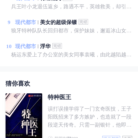
兵王叶小龙退伍返乡，路遇不平，英雄救美，却引来不明势力的疯狂报复，且看他如何反击，纵横都市，闯出自己的一片天空。
9
现代都市
美女的超级保镖
狼牙特种队队长回归都市，保护妹妹，邂逅冰山女神，斗日本天才，灭黑暗势力，建造商业帝国，谱写一曲轰轰烈烈的都市大风歌！
10
现代都市
浮华
杨运东爱上了办公室的美女同事袁曦，由此越陷越深……
猜你喜欢
特种医王
误打误撞学得了一门玄奇医技，王子
阳既招来了多方嫉妒，也造就了一段
段逆天传奇。只需一副银针，他即可
向世界展现无穷的中医魅力，王之医