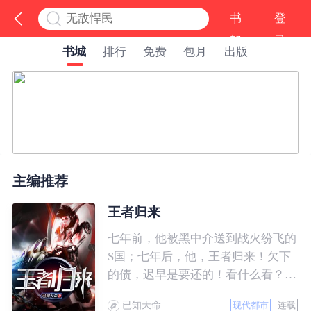
书
登
架
录
书城
排行
免费
包月
出版
主编推荐
王者归来
七年前，他被黑中介送到战火纷飞的
S国；七年后，他，王者归来！欠下
的债，迟早是要还的！看什么看？说
的就是你！
已知天命
现代都市
连载