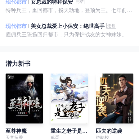
现代都市
女总裁的特种保安
特种兵王，重回都市，搅天动地，登顶为王。七年前，他是社会底层的小混混，七年后，他是经历过战与火考验的特种兵王。
现代都市
美女总裁爱上小保安：绝世高手
雇佣兵王陈扬回归都市，只为保护战友的女神妹妹。繁华都市里，陈扬如鱼得水，，逍遥自在。
潜力新书
至尊神魔
重生之老子是皇帝
匹夫的逆袭
天意留香
贰蛋
骁骑校