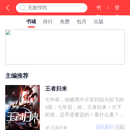
书
登
架
录
书城
排行
免费
包月
出版
主编推荐
王者归来
七年前，他被黑中介送到战火纷飞的
S国；七年后，他，王者归来！欠下
的债，迟早是要还的！看什么看？说
的就是你！
已知天命
现代都市
连载