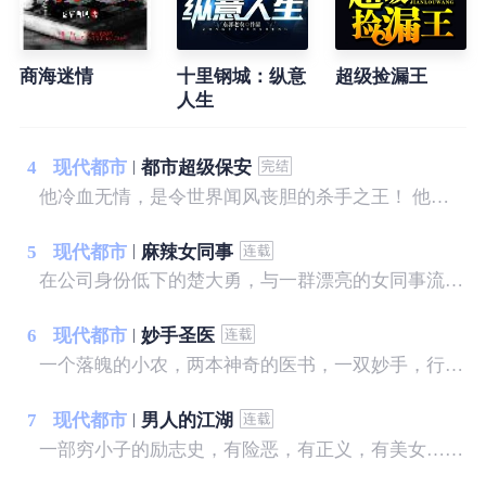
商海迷情
十里钢城：纵意
超级捡漏王
人生
4
现代都市
都市超级保安
他冷血无情，是令世界闻风丧胆的杀手之王！ 他离开组织，归隐龙海，怎奈树欲静而风不止，各方势力来势汹汹，草莽权贵虎视眈眈，他该如何应对？ 面对一个个人间尤物，相继出现在他的身边，诱惑不断，他是弱水三千，只取一瓢？ “长相不到九十分的女人，都应该被回收！” 陈锋说。
5
现代都市
麻辣女同事
在公司身份低下的楚大勇，与一群漂亮的女同事流落孤岛之后，命运从此发生了变化，在原始的求生意识中，人性的光芒和欲望上演了一幕幕引人入胜的故事……
6
现代都市
妙手圣医
一个落魄的小农，两本神奇的医书，一双妙手，行医天下...... 我，宋晚成，什么样的美女没见过...... 这里，有你想看的
7
现代都市
男人的江湖
一部穷小子的励志史，有险恶，有正义，有美女……