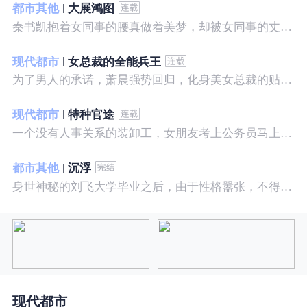
都市其他
大展鸿图
秦书凯抱着女同事的腰真做着美梦，却被女同事的丈夫发现，解释说是正常工作......被打击报复，得到漂亮女邻居的帮助，从此不断高升……
现代都市
女总裁的全能兵王
为了男人的承诺，萧晨强势回归，化身美女总裁的贴身保镖，横扫八方之敌，谱写王者传奇！
现代都市
特种官途
一个没有人事关系的装卸工，女朋友考上公务员马上抛弃了他，却是没有想到他也考上了公务员，奇迹般成为高官……
都市其他
沉浮
身世神秘的刘飞大学毕业之后，由于性格嚣张，不得不一而再再而三的面临着重重危机，受到了来自各方面的全方位打压
现代都市