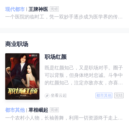
现代都市
王牌神医
一个医院的临时工，凭一双妙手逐步成为医学界的传奇！ 一个社会底层的小人物，靠一腔热血成为人世间的枭王！ 当佛已经无能为力，便由我来普渡众生——杨风。
商业职场
职场红颜
既是红颜知己，又是职场对手。圈子
可以背叛，但身体绝对忠诚。斗争中
的红颜知己，注定亦敌亦友，亦喜亦
悲。且看一个小人物的绯色升迁路。
坐看云起
都市其他
完结
都市其他
草根崛起
一个农村小人物，长袖善舞，利用一切资源终于走上人生巅峰