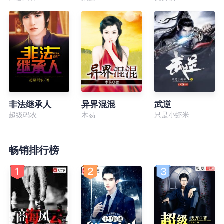
非法继承人
异界混混
武逆
超级码农
木易
只是小虾米
畅销排行榜