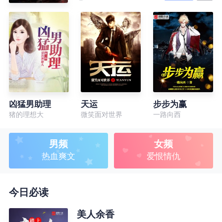
凶猛男助理
天运
步步为赢
猪的理想大
微笑面对世界
一路向西
男频
女频
热血爽文
爱恨情仇
今日必读
美人余香