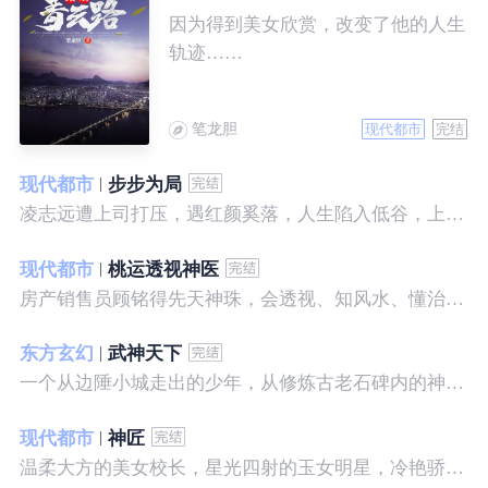
因为得到美女欣赏，改变了他的人生
轨迹……
笔龙胆
现代都市
完结
现代都市
步步为局
凌志远遭上司打压，遇红颜奚落，人生陷入低谷，上帝在关上一扇门的同时，势必会留下一扇窗，面对稍纵即逝的机会，他果断出手了……
现代都市
桃运透视神医
房产销售员顾铭得先天神珠，会透视、知风水、懂治病、有神通，开始逆袭人生。
东方玄幻
武神天下
一个从边陲小城走出的少年，从修炼古老石碑内的神秘一式开始，一路高歌狂飙，打造一片属于自己的天下……
现代都市
神匠
温柔大方的美女校长，星光四射的玉女明星，冷艳骄傲的美女特工，一个二个，全都跑来，撒娇撒赖的要他做她们的私房保镖，这是为什么呢？