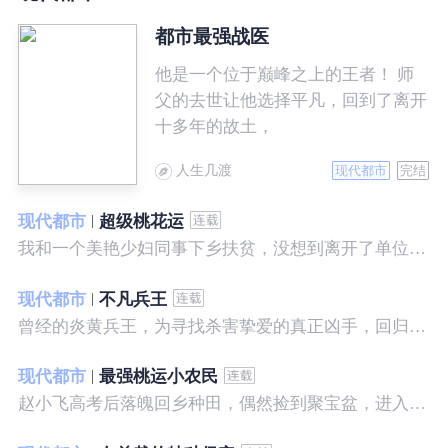
都市最强战医
他是一个位于巅峰之上的王者！ 师
父的去世让他选择平凡，回到了离开
十多年的故土，
人生几渡
现代都市
完结
现代都市
超级桃花运
我和一个美艳少妇同事下乡扶贫，没想到离开了单位之后，她就性格大变……
现代都市
不凡兵王
曾经的炎黄兵王，为寻找杀害挚爱的真正凶手，回归都市，开始了一段精彩绝伦的征程。
现代都市
最强桃运小农民
赵小飞高考后落魄回乡种田，偶然捡到聚宝盆，进入聚宝洞，从此开启了发家致富、拳打村霸、坐拥美女的桃运巅峰人生！