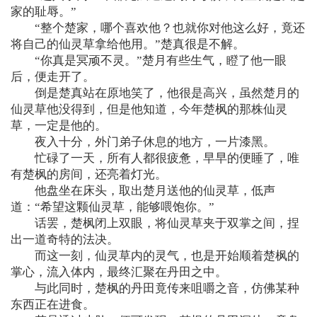
家的耻辱。”
“整个楚家，哪个喜欢他？也就你对他这么好，竟还
将自己的仙灵草拿给他用。”楚真很是不解。
“你真是冥顽不灵。”楚月有些生气，瞪了他一眼
后，便走开了。
倒是楚真站在原地笑了，他很是高兴，虽然楚月的
仙灵草他没得到，但是他知道，今年楚枫的那株仙灵
草，一定是他的。
夜入十分，外门弟子休息的地方，一片漆黑。
忙碌了一天，所有人都很疲惫，早早的便睡了，唯
有楚枫的房间，还亮着灯光。
他盘坐在床头，取出楚月送他的仙灵草，低声
道：“希望这颗仙灵草，能够喂饱你。”
话罢，楚枫闭上双眼，将仙灵草夹于双掌之间，捏
出一道奇特的法决。
而这一刻，仙灵草内的灵气，也是开始顺着楚枫的
掌心，流入体内，最终汇聚在丹田之中。
与此同时，楚枫的丹田竟传来咀嚼之音，仿佛某种
东西正在进食。