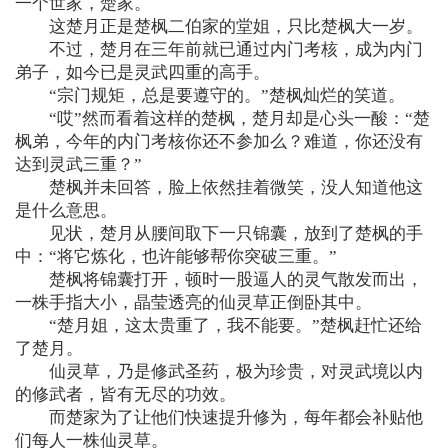
一个世家，楚家。
这楚月正是楚枫二伯家的堂姐，只比楚枫大一岁。
不过，楚月在三年前就已通过内门考核，成为内门
弟子，如今已是灵武四重的高手。
“宗门规矩，总是要遵守的。”楚枫灿烂的笑道。
“哎”然而看着这样的楚枫，楚月却是心头一酸：“楚
枫弟，今年的内门考核你还不参加么？难道，你还没有
达到灵武三重？”
楚枫并未回答，脸上依然挂着微笑，没人知道他这
是什么意思。
见状，楚月从腰间取下一只锦囊，放到了楚枫的手
中：“将它炼化，也许能够帮你突破三重。”
楚枫将锦囊打开，顿时一股逼人的灵气散发而出，
一株手指大小，晶莹透亮的仙灵草正倒卧其中。
“楚月姐，这太贵重了，我不能要。”楚枫赶忙还给
了楚月。
仙灵草，乃是修武圣药，极为珍贵，对灵武境以内
的修武者，皆有无尽的功效。
而楚家为了让他们快速提升修为，每年都会补贴他
们每人一株仙灵草。