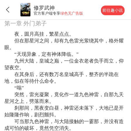
修罗武神
前往趣小说
官方客户端专享
绿色无广告版
第一章 外门弟子
夜，圆月高挂，繁星点点。
但在那星河之间，却有九色雷光萦绕其中，格外耀
眼。
“天现异象，定有神体降临。”
九州大陆，皇城之巅，一位金衣老者负手而立，仰
望夜空。
在其身后，还有数万名皇城高手，整齐的半跪在
地，似在等待什么命令。
“嗡”
突然，雷光凝聚，竟化作一道九色神雷，自那九天
星河之上，劈落而来。
刹那间，黑夜变白昼，神雷还未落下，大地已是开
始隆隆作响，剧烈颤抖。
可当那九色神雷，与大陆接触的一霎那，并没有造
成可怕的破坏，竟然凭空消失。