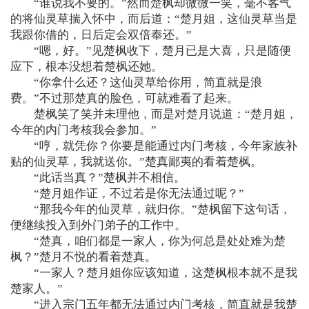
“谁说我不要的。”然而楚枫却微微一笑，毫不客气
的将仙灵草揣入怀中，而后道：“楚月姐，这仙灵草当是
我跟你借的，日后定会双倍奉还。”
“嗯，好。”见楚枫收下，楚月已是大喜，只是随便
应下，根本没想着楚枫还她。
“你拿什么还？这仙灵草给你用，简直就是浪
费。”不过那楚真的脸色，可就难看了起来。
楚枫笑了笑并未理他，而是对楚月说道：“楚月姐，
今年的内门考核我会参加。”
“哼，就凭你？你要是能通过内门考核，今年家族补
贴的仙灵草，我就送你。”楚真鄙夷的看着楚枫。
“此话当真？”楚枫并不相信。
“楚月姐作证，不过若是你无法通过呢？”
“那我今年的仙灵草，就归你。”楚枫留下这句话，
便继续投入到外门弟子的工作中。
“楚真，咱们都是一家人，你为何总是处处难为楚
枫？”楚月不悦的看着楚真。
“一家人？楚月姐你应该知道，这楚枫根本就不是我
楚家人。”
“进入宗门五年都无法通过内门考核，简直就是我楚