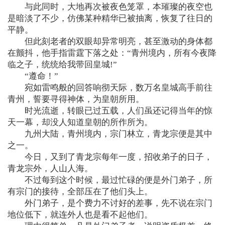
与此同时，大地再次被夜色笼罩，本璀璨的夜空也
是暗淡了不少，仿佛某种精华已被抽离，恢复了往日的
平静。
但此刻老者的双眼却异常明亮，甚至激动的身体都
在颤抖，他手指雷霆下落之处：“青州境内，所有今夜降
临之子，统统给我带回皇城!”
“遵命！”
宛如雷鸣般的回答响彻天际，数万名皇城高手前往
青州，誓要寻得神体，为皇朝所用。
时光流逝，转眼已过五载，人们虽还记得当年的惊
天一幕，却没人知道皇朝的所作所为。
九州大陆，青州境内，宗门林立，青龙宗便是其中
之一。
今日，又到了青龙宗每年一度，招收弟子的日子，
青龙宗外，人山人海。
不过每到这个时候，最过忙碌的便是外门弟子，所
有宗门的接待，全部压在了他们头上。
外门弟子，是个费力不讨好的差事，先不说在宗门
地位低下，就连外人也是看不起他们。