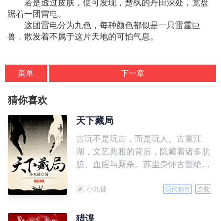
若是透过皮肤，便可发现，楚枫的丹田深处，竟盘
踞着一团雷电。
这团雷电分为九色，每种颜色都似是一只雷霆巨
兽，散发着不属于这片天地的可怕气息。
菜单
下一章
猜你喜欢
天下藏局
古玩不是玩古，而是玩人。古董江
湖，文艺典雅的背后，隐藏着诸多肮
脏、血腥与厮杀。苏尘身怀古董绝
技，手脚玩转古董江湖乾坤.....
小九徒
现代都市
连载
猎谍