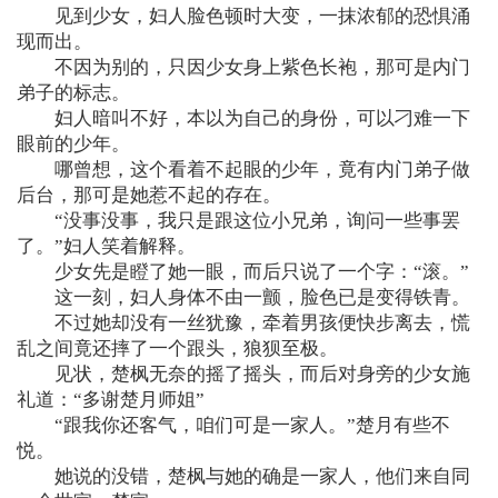
见到少女，妇人脸色顿时大变，一抹浓郁的恐惧涌
现而出。
不因为别的，只因少女身上紫色长袍，那可是内门
弟子的标志。
妇人暗叫不好，本以为自己的身份，可以刁难一下
眼前的少年。
哪曾想，这个看着不起眼的少年，竟有内门弟子做
后台，那可是她惹不起的存在。
“没事没事，我只是跟这位小兄弟，询问一些事罢
了。”妇人笑着解释。
少女先是瞪了她一眼，而后只说了一个字：“滚。”
这一刻，妇人身体不由一颤，脸色已是变得铁青。
不过她却没有一丝犹豫，牵着男孩便快步离去，慌
乱之间竟还摔了一个跟头，狼狈至极。
见状，楚枫无奈的摇了摇头，而后对身旁的少女施
礼道：“多谢楚月师姐”
“跟我你还客气，咱们可是一家人。”楚月有些不
悦。
她说的没错，楚枫与她的确是一家人，他们来自同