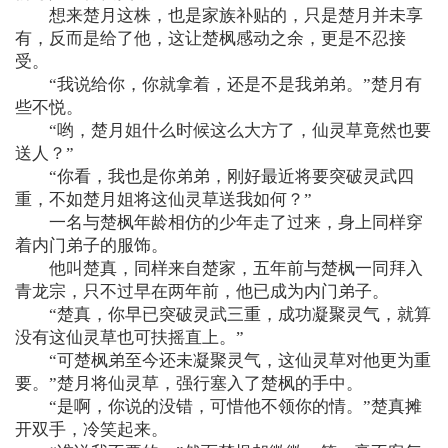
想来楚月这株，也是家族补贴的，只是楚月并未享
有，反而是给了他，这让楚枫感动之余，更是不忍接
受。
“我说给你，你就拿着，还是不是我弟弟。”楚月有
些不悦。
“哟，楚月姐什么时候这么大方了，仙灵草竟然也要
送人？”
“你看，我也是你弟弟，刚好最近将要突破灵武四
重，不如楚月姐将这仙灵草送我如何？”
一名与楚枫年龄相仿的少年走了过来，身上同样穿
着内门弟子的服饰。
他叫楚真，同样来自楚家，五年前与楚枫一同拜入
青龙宗，只不过早在两年前，他已成为内门弟子。
“楚真，你早已突破灵武三重，成功凝聚灵气，就算
没有这仙灵草也可扶摇直上。”
“可楚枫弟至今还未凝聚灵气，这仙灵草对他更为重
要。”楚月将仙灵草，强行塞入了楚枫的手中。
“是啊，你说的没错，可惜他不领你的情。”楚真摊
开双手，冷笑起来。