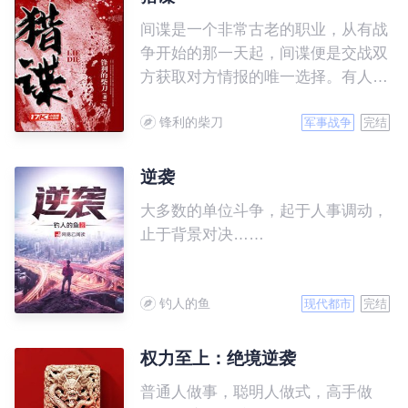
间谍是一个非常古老的职业，从有战
争开始的那一天起，间谍便是交战双
方获取对方情报的唯一选择。有人
说，间谍战是这个世界上唯一不会出
锋利的柴刀
现硝烟的战斗，可事实证明，没有硝
军事战争
完结
烟的战斗在这个世界上几乎不存在，
即便是暗地里的较量，同样充满血腥
逆袭
和牺牲。 我姓唐，叫唐城，你也可
大多数的单位斗争，起于人事调动，
以叫我唐五郎。 我爹是军统，专门
止于背景对决……
抓日本特务的军统，虽然他不在了，
可小爷我也绝对不允许你们这些萝卜
头活的逍遥。 这里是国统区，所
钓人的鱼
现代都市
完结
以，这里没有你们存活的空间。如果
你们非要来，那好吧，小爷我只好送
权力至上：绝境逆袭
你们统统下地狱。
普通人做事，聪明人做式，高手做