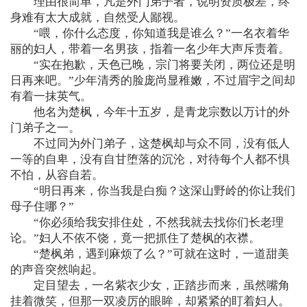
理由很简单，凡是外门弟子者，说明资质极差，终
身难有太大成就，自然受人鄙视。
“喂，你什么态度，你知道我是谁么？”一名衣着华
丽的妇人，带着一名男孩，指着一名少年大声斥责着。
“实在抱歉，天色已晚，宗门将要关闭，两位还是明
日再来吧。”少年清秀的脸庞尚显稚嫩，不过眉宇之间却
有着一抹英气。
他名为楚枫，今年十五岁，是青龙宗数以万计的外
门弟子之一。
不过同为外门弟子，这楚枫却与众不同，没有低人
一等的自卑，没有自甘堕落的沉沦，对待每个人都不惧
不怕，从容自若。
“明日再来，你当我是白痴？这深山野岭的你让我们
母子住哪？”
“你必须给我安排住处，不然我就去找你们长老理
论。”妇人不依不饶，竟一把抓住了楚枫的衣襟。
“楚枫弟，遇到麻烦了么？”可就在这时，一道甜美
的声音突然响起。
定目望去，一名紫衣少女，正踏步而来，虽然嘴角
挂着微笑，但那一双凌厉的眼眸，却紧紧的盯着妇人。