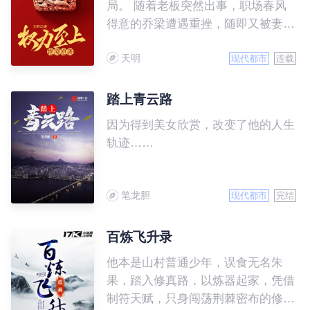
局。 随着老板突然出事，职场春风
得意的乔梁遭遇重挫，随即又被妻子
背叛，更可怕的是，他发现自己落入
天明
了一个精心布置的圈套……
现代都市
连载
踏上青云路
因为得到美女欣赏，改变了他的人生
轨迹……
笔龙胆
现代都市
完结
百炼飞升录
他本是山村普通少年，误食无名朱
果，踏入修真路，以炼器起家，凭借
制符天赋，只身闯荡荆棘密布的修仙