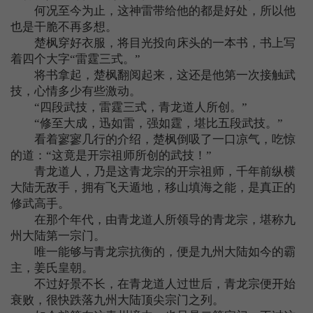
何况至今为止，这神雷带给他的都是好处，所以他
也是干脆不再多想。
楚枫穿好衣服，将目光投向床头的一本书，书上写
着四个大字“雷霆三式。”
将书拿起，楚枫翻阅起来，这还是他第一次接触武
技，心情多少有些激动。
“四段武技，雷霆三式，青龙道人所创。”
“修至大成，迅如雷，强如霆，堪比五段武技。”
看着寥寥几行的介绍，楚枫倒吸了一口凉气，吃惊
的道：“这竟是开宗祖师所创的武技！”
青龙道人，乃是这青龙宗的开宗祖师，千年前纵横
大陆无敌手，拥有飞天遁地，移山填海之能，是真正的
修武高手。
在那个年代，由青龙道人所领导的青龙宗，堪称九
州大陆第一宗门。
唯一能够与青龙宗抗衡的，便是九州大陆如今的霸
主，姜氏皇朝。
不过好景不长，在青龙道人过世后，青龙宗便开始
衰败，很快跌落九州大陆顶尖宗门之列。