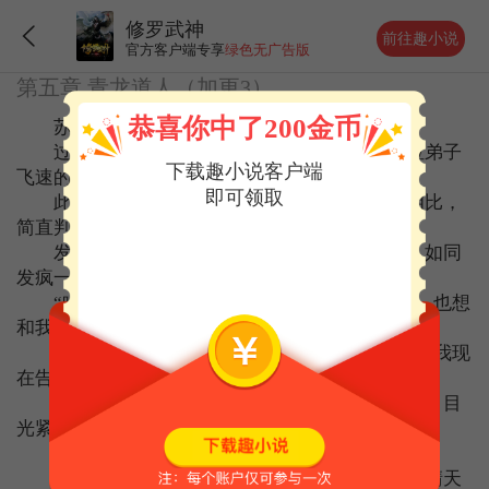
修罗武神
前往趣小说
官方客户端专享
绿色无广告版
第五章 青龙道人（加更3）
恭喜你中了200金币
苏柔等人离开后，大殿陷入沉寂。
过了许久，殿外才传来急促的踩踏之音，一位弟子
下载趣小说客户端
飞速的跑了进来。
即可领取
此人乃是段宇轩，但此刻的他与进入地宫前相比，
简直判若两人。
发丝凌乱，满头大汗，大口大口的喘着粗气，如同
发疯一般直奔高台飞奔而去。
“哈哈，第一终究是我的，杨天雨你个小屁孩，也想
和我争？”
“你当老子隐忍在外门足足六年，是为了什么？我现
在告诉你，老子为的就是他妈这些。”
段宇轩一边奔跑，一边欢呼，如同着了魔一般，目
光紧紧的凝视高台，竟忽视了大殿内的凶兽尸体。
“唰。”他一跃而起，稳稳的落在了高台之上。
可当他满脸笑容，将目光扫向脚下之后，却如晴天