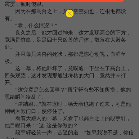
霹雳，顿时傻眼。
因为在那高台之上，竟然空空如也，连根毛都没
有。
“靠，什么情况？”
良久之后，他才回过神来，这才发现高台的下方，
竟满是鲜血，足足四十只凶兽的尸体，散落在大殿各
处。
并且每只凶兽的死状，那都是惊心动魄，血腥至
极。
这一幕，将他吓坏了，竟噗通一下坐在了高台上，
回头观望，这才发现那通过考核的大门，竟然并未打
开。
“这究竟是怎么回事？”段宇轩有些不知所措，他的
思绪瞬间凌乱了。
“踏踏踏…”就在这时，杨天雨也跑了过来，可是他
刚到大殿门口，便停住了。
看着大殿内的一幕，又看了眼高台之上的段宇轩，
他目瞪口呆：“这..这是你做的？”
段宇轩轻笑一声，苦逼的道：“如果我说不是，你信