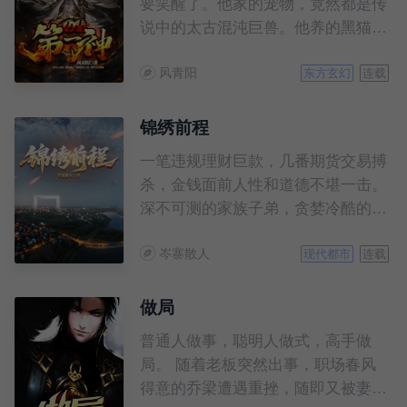
要笑醒了。他家的宠物，竟然都是传
多少永不见天日的秘密。行政夹克里
说中的太古混沌巨兽。他养的黑猫，
面，又包裹着多少颗激流暗涌的心。
是以雷霆炼化万界的‘太初混沌雷
如果你有空，就跟着谷阳一起，慢慢
风青阳
魔’。 从此，他驾驭十头太古混沌巨
东方玄幻
连载
揭开他们神秘的面纱。
兽，化身万古第一混沌神灵，周游诸
天万界，踏平无尽神域。万物生灵，
锦绣前程
诸天神魔，连爬带滚，哀呼颤抖！
一笔违规理财巨款，几番期货交易搏
杀，金钱面前人性和道德不堪一击。
深不可测的家族子弟，贪婪冷酷的利
益集团，保守顽固的守旧势力，冰雪
岑寨散人
灿烂的绝世红颜，正义与邪恶、阴谋
现代都市
连载
与较量，夹缝中草根出身的柳清能否
走得更远、攀得更高，一切都在大幕
做局
徐徐展开的《锦绣前程》。
普通人做事，聪明人做式，高手做
局。 随着老板突然出事，职场春风
得意的乔梁遭遇重挫，随即又被妻子