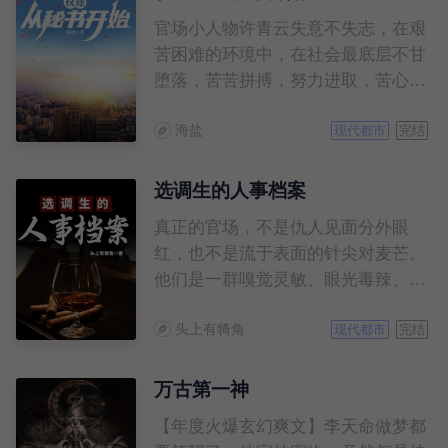
官场小人物许青云失意不失志，在艰
苦困难的环境中，在社会最底层不甘
堕落，苦苦拼搏，努力进取，苦心
人，天不负，一次偶然的机会，他走
海盐
上新的工作岗位，从此平步青云……
现代都市
完结
选调生的人事档案
真正的官场，不是仇人见面分外眼
红，也不是流于表面的针尖对麦芒。
他们是一群嗅觉灵敏、眼光毒辣、聪
明绝顶，而且精力极度旺盛的人；他
头上有犄角
们是一群只要出手，就绝不会让你翻
现代都市
完结
身的人。他们里面，又好人，也有坏
人。 他们是一个特殊的群体，
万古第一神
不喜欢被曝光，却又不得不面对没完
【年度火爆玄幻爽文】李天命做梦都
没了的摄像机。一团和气下面，藏着