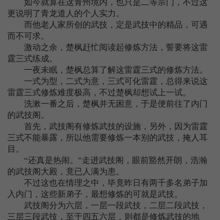
如今就算在这青州境内，也只是二等宗门，不过这
更说明了青龙道人的个人实力。
而他老人家所创的武技，定是武技中的精品，可遇
而不可求。
激动之余，楚枫赶忙阅读起修炼方法，誓要将这雷
霆三式练成。
一夜未眠，楚枫总算了解这雷霆三式的修炼方法。
一式为型，二式为意，三式可化雷霆，总得来说这
雷霆三式修炼难度极高，不过楚枫却想试上一试。
洗漱一番之后，楚枫并无困意，于是便前往了内门
的武技阁。
首先，武技阁有修炼武技的设施，另外，因为雷霆
三式不能暴露，所以他需要修炼一本别的武技，掩人耳
目。
“还真是热闹。”走进武技阁，眼前豁然开朗，浩瀚
的武技阁大殿，竟已人满为患。
不过这也在情理之中，毕竟昨日有两千多名弟子加
入内门，这些新弟子，最想修炼的可就是武技。
武技阁分为六层，一层一段武技，二层二段武技，
三层三段武技，至于四五六层，则都是修炼武技的地