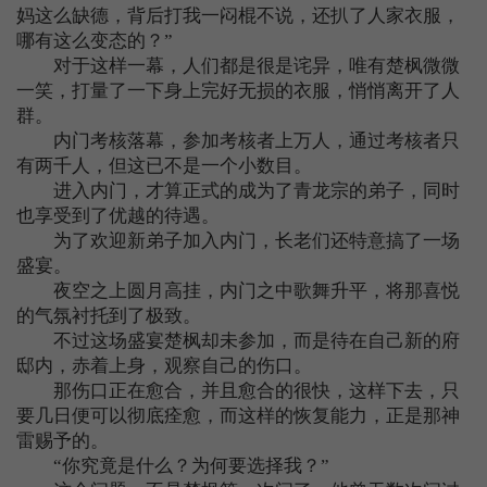
妈这么缺德，背后打我一闷棍不说，还扒了人家衣服，
哪有这么变态的？”
对于这样一幕，人们都是很是诧异，唯有楚枫微微
一笑，打量了一下身上完好无损的衣服，悄悄离开了人
群。
内门考核落幕，参加考核者上万人，通过考核者只
有两千人，但这已不是一个小数目。
进入内门，才算正式的成为了青龙宗的弟子，同时
也享受到了优越的待遇。
为了欢迎新弟子加入内门，长老们还特意搞了一场
盛宴。
夜空之上圆月高挂，内门之中歌舞升平，将那喜悦
的气氛衬托到了极致。
不过这场盛宴楚枫却未参加，而是待在自己新的府
邸内，赤着上身，观察自己的伤口。
那伤口正在愈合，并且愈合的很快，这样下去，只
要几日便可以彻底痊愈，而这样的恢复能力，正是那神
雷赐予的。
“你究竟是什么？为何要选择我？”