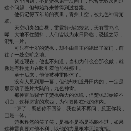
这个问题，不是楚枫第一次问了，他曾无数次问过
这个问题，但却始终未曾得到过答案。
他仍记得五年前的夜里，青州上空，被九色神雷笼
罩。
天空明亮如白昼，雷霆舞动如蛟龙，天有雷鸣咆
哮，大地不住颤抖，人们皆以为末日降临，恐慌之际，
混乱一片。
可只有十岁的楚枫，却不由自主的跑出了家门，前
往了一处空旷之地。
就连现在，他也不知道，当初为什么会那么做，就
像是有种魔力在吸引着他前往那里。
至于后来，他便被神雷附体了。
没有人见到那一幕，但他却知道丹田内的，一定是
那轰动了整片大陆的，九色神雷。
那神雷虽赐予了楚枫强大的体魄，但楚枫却始终不
明白，这样厉害的东西，为何要附在他的体内。
“算了，既然你不回答，我也就不再问，反正你我，
已是一体。”
楚枫释然的笑了笑，是福不是祸是祸躲不过，如果
这神雷真要对他不利，以他的力量根本无法抗拒。