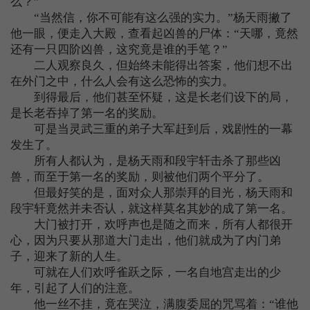
么？”
“当然信，你不可能有这么强的实力。”杨天雨撇了
他一眼，便走入大殿，查看起凶兽的尸体：“天哪，竟然
还有一只四阶凶兽，这究竟是谁的手笔？”
二人观察良久，但始终未能得出答案，他们想不出
在外门之中，什么人会有这么恐怖的实力。
到得最后，他们甚至怀疑，这是长老们设下的局，
是长老吞掉了第一名的奖励。
可是当灵武三重的弟子大军赶到后，戏剧性的一幕
发生了。
所有人都认为，是杨天雨和段宇轩击杀了那些凶
兽，而至于第一名的奖励，则被他们两个平分了。
但最好笑的是，面对众人那崇拜的目光，杨天雨和
段宇轩竟然并未否认，就这样莫名其妙的成了第一名。
大门被打开，欢呼声也是随之而来，所有人都很开
心，因为只要从那道大门走出，他们就成为了内门弟
子，迎来了新的人生。
可就在人们欢呼雀跃之际，一名自地宫走出的少
年，引起了人们的注意。
他一丝不挂，竟在哭泣，满腹委屈的咒骂着：“谁他