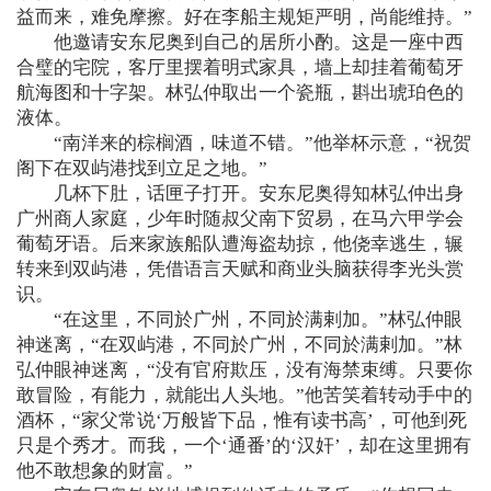
益而来，难免摩擦。好在李船主规矩严明，尚能维持。”
他邀请安东尼奥到自己的居所小酌。这是一座中西
合璧的宅院，客厅里摆着明式家具，墙上却挂着葡萄牙
航海图和十字架。林弘仲取出一个瓷瓶，斟出琥珀色的
液体。
“南洋来的棕榈酒，味道不错。”他举杯示意，“祝贺
阁下在双屿港找到立足之地。”
几杯下肚，话匣子打开。安东尼奥得知林弘仲出身
广州商人家庭，少年时随叔父南下贸易，在马六甲学会
葡萄牙语。后来家族船队遭海盗劫掠，他侥幸逃生，辗
转来到双屿港，凭借语言天赋和商业头脑获得李光头赏
识。
“在这里，不同於广州，不同於满剌加。”林弘仲眼
神迷离，“在双屿港，不同於广州，不同於满剌加。”林
弘仲眼神迷离，“没有官府欺压，没有海禁束缚。只要你
敢冒险，有能力，就能出人头地。”他苦笑着转动手中的
酒杯，“家父常说‘万般皆下品，惟有读书高’，可他到死
只是个秀才。而我，一个‘通番’的‘汉奸’，却在这里拥有
他不敢想象的财富。”