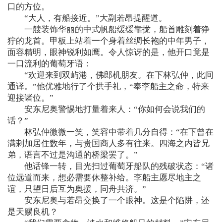
口的方位。
“大人，有船接近。”大副若昂提醒道。
一艘装饰华丽的中式帆船缓缓靠拢，船首雕刻着狰
狞的龙首。甲板上站着一个身着丝绸长袍的中年男子，
面容精明，眼神锐利如鹰。令人惊讶的是，他开口竟是
一口流利的葡萄牙语：
“欢迎来到双屿港，佛郎机朋友。在下林弘仲，此间
通译。”他优雅地行了个拱手礼，“奉李船主之命，特来
迎接诸位。”
安东尼奥警惕地打量着来人：“你如何会说我们的
话？”
林弘仲微微一笑，笑容中带着几分自得：“在下曾在
满剌加居住数年，与贵国商人多有往来。四海之内皆兄
弟，语言不过是沟通的桥梁罢了。”
他话锋一转，目光扫过葡萄牙船队的残破状态：“诸
位远道而来，想必需要休整补给。李船主愿尽地主之
谊，只望日后互为奥援，同舟共济。”
安东尼奥与若昂交换了一个眼神。这是个陷阱，还
是天赐良机？