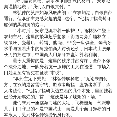
“我们需要食物、淡水和维修船只的材料，”安东尼
奥谨慎地说，“我们以白银支付。”
林弘仲的笑声如海风般爽朗：“在双屿港，白银自然
通行。但李船主更感兴趣的是...这个。”他指了指葡萄牙
船侧的黑洞洞的炮口。
半小时后，安东尼奥带着一队护卫，随林弘仲登上
双屿主岛。这里的繁华超乎想象：街道两旁店铺林立，
绸缎庄、瓷器店、药铺、赌.场、**院一应俱全。葡萄牙
水手与缠着头巾的阿拉伯商人讨价还价，日本武士腰佩
长刀招摇过市，中国商人用象牙算盘计算着利润。
最令人震惊的是，这里的秩序井然有序，全然不像
个法外之地。一队身着统一服饰的卫兵在巡逻，市场入
口处甚至有官吏在征收“市税”。
“李船主定下规矩，”林弘仲解释道，“无论来自何
方，在双屿港皆需守约。欺诈者断指，盗窃者断手，杀
人者偿命。”他指了指码头边立着的几个木笼，里面挂着
已经开始腐烂的尸首，“这便是坏了规矩的下场。”
他们来到一座临海而建的大宅，飞檐翘角，气派非
凡。门口守卫的不是中国武士，而是几个面目狰狞的日
本浪人，见到林弘仲纷纷躬身行礼。