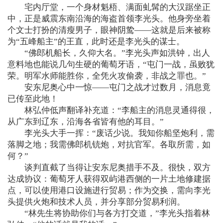
宅内厅堂，一个身材魁梧、满面虬髯的大汉踞坐正
中，正是威震东南沿海的海盗首领李光头。他身旁坐着
个文士打扮的清瘦男子，眼神阴鸷——这就是后来被称
为“五峰船主”的王直，此时还是李光头的谋士。
“佛郎机船长，久仰大名。”李光头声如洪钟，出人
意料地也能说几句生硬的葡萄牙语，“屯门一战，虽败犹
荣。明军水师能胜你，全凭火攻偷袭，非战之罪也。”
安东尼奥心中一惊——屯门之战才过数月，消息竟
已传至此地！
林弘仲低声翻译补充道：“李船主的消息灵通得很，
从广东到辽东，沿海各省皆有他的耳目。”
李光头大手一挥：“废话少说。我知你船坚炮利，需
落脚之地；我需佛郎机铳炮，对抗官军。各取所需，如
何？”
谈判直截了当得让安东尼奥措手不及。很快，双方
达成协议：葡萄牙人获得双屿港西侧的一片土地修建据
点，可以使用港口设施进行贸易；作为交换，需向李光
头提供火炮和技术人员，并分享部分贸易利润。
“林先生将协助你们与各方打交道，”李光头指着林