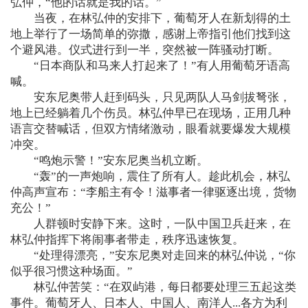
弘仲，“他的话就是我的话。”
当夜，在林弘仲的安排下，葡萄牙人在新划得的土
地上举行了一场简单的弥撒，感谢上帝指引他们找到这
个避风港。仪式进行到一半，突然被一阵骚动打断。
“日本商队和马来人打起来了！”有人用葡萄牙语高
喊。
安东尼奥带人赶到码头，只见两队人马剑拔弩张，
地上已经躺着几个伤员。林弘仲早已在现场，正用几种
语言交替喊话，但双方情绪激动，眼看就要爆发大规模
冲突。
“鸣炮示警！”安东尼奥当机立断。
“轰”的一声炮响，震住了所有人。趁此机会，林弘
仲高声宣布：“李船主有令！滋事者一律驱逐出境，货物
充公！”
人群顿时安静下来。这时，一队中国卫兵赶来，在
林弘仲指挥下将闹事者带走，秩序迅速恢复。
“处理得漂亮，”安东尼奥对走回来的林弘仲说，“你
似乎很习惯这种场面。”
林弘仲苦笑：“在双屿港，每日都要处理三五起这类
事件。葡萄牙人、日本人、中国人、南洋人...各方为利