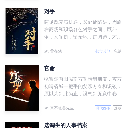
被扫地出门。 可没想到她被活
阎王盛宠上天，日子过的风生水起好
对手
不快活，那些伤她欺她的，更是被踩
商场既充满机遇，又处处陷阱，周旋
在脚底。 众人嘲笑，再得宠整
在商场和职场各色对手之间，既斗
日也得面对一个又丑又瘫的残废，叶
争，又妥协，留余地，讲圆通，才是
晚柠淡笑不语。 直到有一天，
商场智慧的至高境界。
众人看到那个英俊绝伦身姿颀长的大
雪在烧
都市其他
完结
佬堵着她在角落亲……
官命
狱警楚向阳假扮方初晴男朋友，被方
初晴省城一把手的父亲方春和识破，
原以为到此为止，没想到无意中卷入
方春和的桃色事件中，从此他的人生
真不粗鲁先生
发生了转折……
现代都市
连载
选调生的人事档案