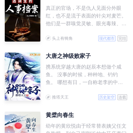
真正的官场，不是仇人见面分外眼
红，也不是流于表面的针尖对麦芒。
他们是一群嗅觉灵敏、眼光毒辣、聪
明绝顶，而且精力极度旺盛的人；他
头上有犄角
们是一群只要出手，就绝不会让你翻
现代都市
完结
身的人。他们里面，又好人，也有坏
人。 他们是一个特殊的群体，
大唐之神级败家子
不喜欢被曝光，却又不得不面对没完
携系统穿越大唐的赵辰本想做个咸
没了的摄像机。一团和气下面，藏着
鱼。 没事的时候，种种地、钓钓
多少永不见天日的秘密。行政夹克里
鱼。 哪想有日，一自称老李的中年
面，又包裹着多少颗激流暗涌的心。
男人突然跑过来，说要带赵辰回宫当
如果你有空，就跟着谷阳一起，慢慢
推塔天王
太子。 赵辰：“当太子什么的没意
历史架空
连载
揭开他们神秘的面纱。
思，不如我出技术你出钱，咱先在家
打打铁！” 老李头大手一挥：“打铁好
黄檗向春生
啊，锻炼身体，要钱管够。” 赵
幼年的黄欣悦由于经常替表姨父任文
辰：“不如咱挖运河，造福百姓。” 老