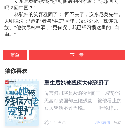
安东尼奥敏锐地捕捉到他话中的矛盾：“你想回去
吗？回中国？”
林弘仲的笑容凝固了：“回不去了，安东尼奥先生。
大明律法：‘通番’者与‘谋逆’同罪，凌迟处死，株连九
族。”他饮尽杯中酒，“更何况，我已经习惯这里的...自
由。”
菜单
下一章
猜你喜欢
重生后她被残疾大佬宠野了
传言傅司骁是A城的活阎王，权势滔
天富可敌国却丑陋残废，被他看上的
女人皆活不过当晚。 叶晚柠一
朝重生到被傅司骁救下的当天，二话
年年有余
不说就抓紧了活阎王，众人皆等着她
现代言情
完结