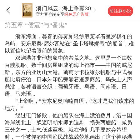
澳门风云--海上争霸300年
前往趣小说
官方客户端专享
绿色无广告版
第五章 “倭寇”与“番鬼”
浙东海面，暮春的薄雾如轻纱般笼罩着星罗棋布的
岛屿。安东尼奥·席尔瓦站在“圣卡塔琳娜号”的船首，难
以置信地望着眼前的景象。
双屿港并非他想象中的蛮荒之地。这里是一个由数
百艘舰船、数千间房屋组成的海上都市——中国的威尼
斯，东方的亚历山大港。葡萄牙卡拉维尔帆船与中式福
船比肩停泊，日本朱印船旁靠着暹罗商船。码头上人声
鼎沸，各种语言交织：葡萄牙语、粤语、闽南语、日
语、马来语...
“上帝啊，”安东尼奥喃喃自语，“这才是我们该来的
地方。”
经过屯门惨败，他的船队在海上漂泊数月，沿中国
海岸线北上，躲避明朝水师的追剿。损失两艘船，减员
三分之一，士气低迷至极。就在他们几乎要放弃希望
时，一个被俘的中国渔民战战兢兢地画出了这个神秘港