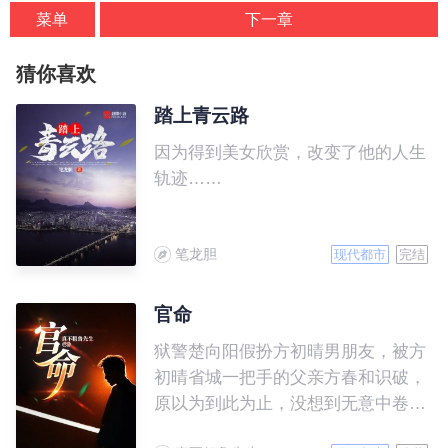
菜单
下一章
猜你喜欢
踏上青云路
因为得到美女欣赏，改变了他的人生
轨迹……
笔龙胆
现代都市
完结
官命
狱警楚向阳假扮方初晴男朋友，被方
初晴省城一把手的父亲方春和识破，
原以为到此为止，没想到无意中卷入
方春和的桃色事件中，从此他的人生