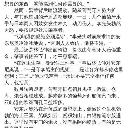
想要的东西，就能换到任何你需要的。”
然而，繁荣背后暗流涌动。随着葡萄牙人势力扩
大，与其他集团的矛盾逐渐显现。一日，几个葡萄牙水
手与日本商人因妓女发生冲突，动刀伤人。李光头勃然
大怒，要按规矩处决肇事者。
“双屿港的规矩必须遵守，”李光头对前来求情的安
东尼奥冷冰冰地说，“否则人人效仿，港将不港。”
最后还是林弘仲出面斡旋，提议由葡萄牙人赔偿重
金，肇事者鞭笞五十，才平息事端。
“在这里生存，要记住三件事，”事后林弘仲对安东
尼奥说，“一是守李船主的规矩；二是让各方都从你这里
得利；三是...”他压低声音，“永远不要完全相信任何
人，包括我。”
数月转瞬即逝。葡萄牙据点初具规模，教堂、仓
库、炮台相继建成。越来越多的葡萄牙商船闻讯而来，
双屿港的欧洲面孔日益增多。
安东尼奥站在新落成的瞭望塔上，俯瞰这个生机勃
勃的海上王国。船帆如云，货积如山，白银如流水般进
出。这里没有屯门的炮火，没有果阿的酷热，有的是无