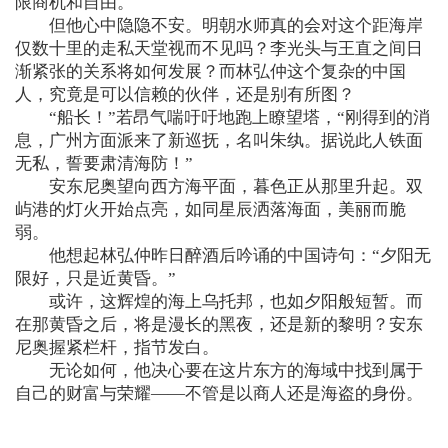
限商机和自由。
但他心中隐隐不安。明朝水师真的会对这个距海岸
仅数十里的走私天堂视而不见吗？李光头与王直之间日
渐紧张的关系将如何发展？而林弘仲这个复杂的中国
人，究竟是可以信赖的伙伴，还是别有所图？
“船长！”若昂气喘吁吁地跑上瞭望塔，“刚得到的消
息，广州方面派来了新巡抚，名叫朱纨。据说此人铁面
无私，誓要肃清海防！”
安东尼奥望向西方海平面，暮色正从那里升起。双
屿港的灯火开始点亮，如同星辰洒落海面，美丽而脆
弱。
他想起林弘仲昨日醉酒后吟诵的中国诗句：“夕阳无
限好，只是近黄昏。”
或许，这辉煌的海上乌托邦，也如夕阳般短暂。而
在那黄昏之后，将是漫长的黑夜，还是新的黎明？安东
尼奥握紧栏杆，指节发白。
无论如何，他决心要在这片东方的海域中找到属于
自己的财富与荣耀——不管是以商人还是海盗的身份。