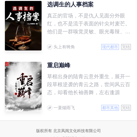
他的系统实在太争气了，只是签到三
选调生的人事档案
年，他就成为全球特战之父。
真正的官场，不是仇人见面分外眼
红，也不是流于表面的针尖对麦芒。
他们是一群嗅觉灵敏、眼光毒辣、聪
明绝顶，而且精力极度旺盛的人；他
头上有犄角
们是一群只要出手，就绝不会让你翻
现代都市
完结
身的人。他们里面，又好人，也有坏
人。 他们是一个特殊的群体，
重启巅峰
不喜欢被曝光，却又不得不面对没完
草根出身的陆青云意外重生，展开一
没了的摄像机。一团和气下面，藏着
段草根逆袭的青云之路，世间风云百
多少永不见天日的秘密。行政夹克里
态，却看他长袖善舞，左右逢源
面，又包裹着多少颗激流暗涌的心。
如果你有空，就跟着谷阳一起，慢慢
一蓑烟雨飞
都市其他
完结
揭开他们神秘的面纱。
版权所有 北京凤阅文化科技有限公司