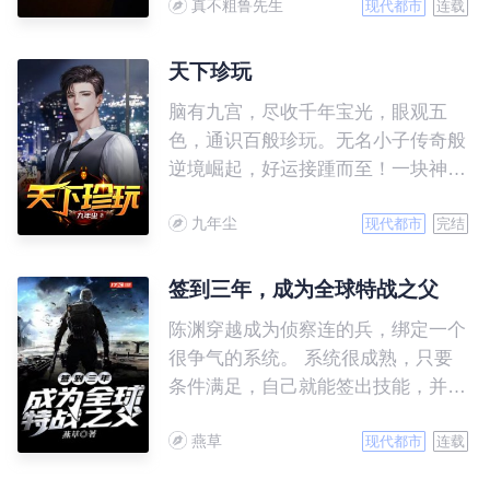
真不粗鲁先生
发生了转折……
现代都市
连载
天下珍玩
脑有九宫，尽收千年宝光，眼观五
色，通识百般珍玩。无名小子传奇般
逆境崛起，好运接踵而至！一块神秘
莫测的龟甲，到底蕴含着怎样的灵
九年尘
力？古玩江湖波诡云谲，贪欲人心诡
现代都市
完结
诈多变，怎奈我奇术慧眼！无尽宝
缘，只在弹指间。
签到三年，成为全球特战之父
陈渊穿越成为侦察连的兵，绑定一个
很争气的系统。 系统很成熟，只要
条件满足，自己就能签出技能，并且
监督修炼。 从小成到大成，再到圆
燕草
满，凡是他的技能，都会自行修炼，
现代都市
连载
陈渊想努力，都没什么机会。 奈何