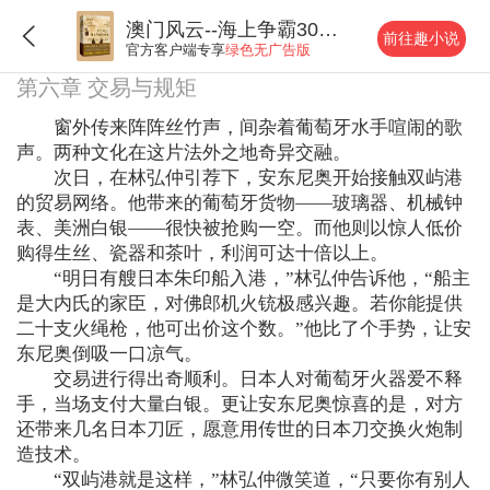
澳门风云--海上争霸300年
前往趣小说
官方客户端专享
绿色无广告版
第六章 交易与规矩
窗外传来阵阵丝竹声，间杂着葡萄牙水手喧闹的歌
声。两种文化在这片法外之地奇异交融。
次日，在林弘仲引荐下，安东尼奥开始接触双屿港
的贸易网络。他带来的葡萄牙货物——玻璃器、机械钟
表、美洲白银——很快被抢购一空。而他则以惊人低价
购得生丝、瓷器和茶叶，利润可达十倍以上。
“明日有艘日本朱印船入港，”林弘仲告诉他，“船主
是大内氏的家臣，对佛郎机火铳极感兴趣。若你能提供
二十支火绳枪，他可出价这个数。”他比了个手势，让安
东尼奥倒吸一口凉气。
交易进行得出奇顺利。日本人对葡萄牙火器爱不释
手，当场支付大量白银。更让安东尼奥惊喜的是，对方
还带来几名日本刀匠，愿意用传世的日本刀交换火炮制
造技术。
“双屿港就是这样，”林弘仲微笑道，“只要你有别人