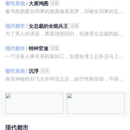
都市其他
大展鸿图
秦书凯抱着女同事的腰真做着美梦，却被女同事的丈夫发现，解释说是正常工作......被打击报复，得到漂亮女邻居的帮助，从此不断高升……
现代都市
女总裁的全能兵王
为了男人的承诺，萧晨强势回归，化身美女总裁的贴身保镖，横扫八方之敌，谱写王者传奇！
现代都市
特种官途
一个没有人事关系的装卸工，女朋友考上公务员马上抛弃了他，却是没有想到他也考上了公务员，奇迹般成为高官……
都市其他
沉浮
身世神秘的刘飞大学毕业之后，由于性格嚣张，不得不一而再再而三的面临着重重危机，受到了来自各方面的全方位打压
现代都市