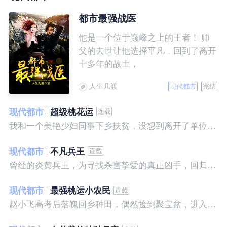
都市最强战医
他是一个位于巅峰之上的王者！ 师
父的去世让他选择平凡，回到了离开
十多年的故土，
人生几渡
现代都市
完结
现代都市
超级桃花运
我和一个美艳少妇同事下乡扶贫，没想到离开了单位之后，她就性格大变……
现代都市
不凡兵王
曾经的炎黄兵王，为寻找杀害挚爱的真正凶手，回归都市，开始了一段精彩绝伦的征程。
现代都市
最强桃运小农民
赵小飞高考后落魄回乡种田，偶然捡到聚宝盆，进入聚宝洞，从此开启了发家致富、拳打村霸、坐拥美女的桃运巅峰人生！