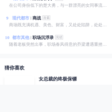
在公司身份低下的楚大勇，与一群漂亮的女同事流落孤岛之后，命运从此发生了变化，在原始的求生意识中，人性的光芒和欲望上演了一幕幕引人入胜的故事……
9
现代都市
商战
商场既充满机遇、美色、财富，又处处陷阱，处处有风险，稍有不慎，就会坠入深渊。这里既有朋友，也有对手。对手是敌手，对手又是伙伴，既斗争，又妥协，留余地，讲圆通，才是商场智慧的至高境界。傅华周旋在商场和职场各色对手之间，凭借个人超卓的能力，左右逢源，呼风唤雨，最终成为商界的传奇……
10
都市其他
职场沉浮录
随着老板突然出事，职场春风得意的乔梁遭遇重挫，随即又被妻子背叛，更可怕的是，他发现自己落入了一个精心布置的圈套……
猜你喜欢
女总裁的终极保镖
“不许贴近我！” “不准睡，这是我的
床！” “不许你跟别的女人太接近！”
林翰万万没想到，自己的未婚妻居然
是个霸道女总裁......