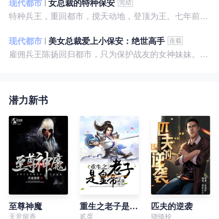
现代都市
女总裁的特种保安
特种兵王，重回都市，搅天动地，登顶为王。七年前，他是社会底层的小混混，七年后，他是经历过战与火考验的特种兵王。
现代都市
美女总裁爱上小保安：绝世高手
雇佣兵王陈扬回归都市，只为保护战友的女神妹妹。繁华都市里，陈扬如鱼得水，，逍遥自在。
潜力新书
至尊神魔
重生之老子是皇帝
匹夫的逆袭
天意留香
贰蛋
骁骑校