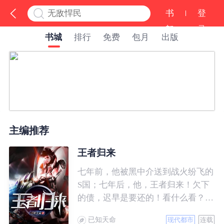
书
登
架
录
书城
排行
免费
包月
出版
主编推荐
王者归来
七年前，他被黑中介送到战火纷飞的
S国；七年后，他，王者归来！欠下
的债，迟早是要还的！看什么看？说
的就是你！
已知天命
现代都市
连载