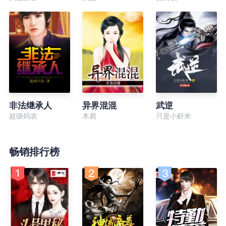
非法继承人
异界混混
武逆
超级码农
木易
只是小虾米
畅销排行榜