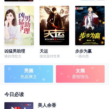
凶猛男助理
天运
步步为赢
猪的理想大
微笑面对世界
一路向西
男频
女频
热血爽文
爱恨情仇
今日必读
美人余香