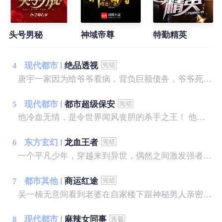
头号男秘
神域帝尊
特勤精英
4
现代都市
绝品透视
唐宇一家因为给爷爷看病，背负巨额债务，爷爷死后又遭遇亲戚争夺遗产，只留给他一块破石头，没想到就是这块破石头让他拥有了透视之眼。 从此唐宇的生活发生了翻天覆地的变化，美女？财富？地位？我样样有！古灵精怪的小萝莉，缠着我！温柔可人的白富美，粘着我！暴力豪放的警花，霸占我！且看唐宇从一个背负巨额债务的穷光蛋如何成为坐拥亿万家产的富豪！
5
现代都市
都市超级保安
他冷血无情，是令世界闻风丧胆的杀手之王！ 他离开组织，归隐龙海，怎奈树欲静而风不止，各方势力来势汹汹，草莽权贵虎视眈眈，他该如何应对？ 面对一个个人间尤物，相继出现在他的身边，诱惑不断，他是弱水三千，只取一瓢？ “长相不到九十分的女人，都应该被回收！” 陈锋说。
6
东方玄幻
龙血王者
一个平凡少年，穿越来到异世，偶然之间激发强者血脉，上天入地，无所不能，只为守护自己的拥有！
7
都市其他
商运红途
吴一楠无意间看到老婆在自家楼下跟神秘男人亲密暧昧，愤而跟老婆离婚，随之被撤职换岗，人生处于低谷之中的吴一楠，遇到了俩个绝色美女老板，自此，事业从低谷走向高峰……
8
现代都市
麻辣女同事