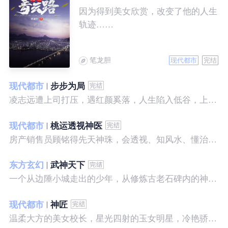
因为得到美女欣赏，改变了他的人生
轨迹……
笔龙胆
现代都市
完结
现代都市
步步为局
凌志远遭上司打压，遇红颜奚落，人生陷入低谷，上帝在关上一扇门的同时，势必会留下一扇窗，面对稍纵即逝的机会，他果断出手了……
现代都市
桃运透视神医
房产销售员顾铭得先天神珠，会透视、知风水、懂治病、有神通，开始逆袭人生。
东方玄幻
武神天下
一个从边陲小城走出的少年，从修炼古老石碑内的神秘一式开始，一路高歌狂飙，打造一片属于自己的天下……
现代都市
神匠
温柔大方的美女校长，星光四射的玉女明星，冷艳骄傲的美女特工，一个二个，全都跑来，撒娇撒赖的要他做她们的私房保镖，这是为什么呢？