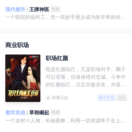
现代都市
王牌神医
一个医院的临时工，凭一双妙手逐步成为医学界的传奇！ 一个社会底层的小人物，靠一腔热血成为人世间的枭王！ 当佛已经无能为力，便由我来普渡众生——杨风。
商业职场
职场红颜
既是红颜知己，又是职场对手。圈子
可以背叛，但身体绝对忠诚。斗争中
的红颜知己，注定亦敌亦友，亦喜亦
悲。且看一个小人物的绯色升迁路。
坐看云起
都市其他
完结
都市其他
草根崛起
一个农村小人物，长袖善舞，利用一切资源终于走上人生巅峰