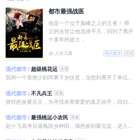
都市最强战医
他是一个位于巅峰之上的王者！ 师
父的去世让他选择平凡，回到了离开
十多年的故土，
人生几渡
现代都市
完结
现代都市
超级桃花运
我和一个美艳少妇同事下乡扶贫，没想到离开了单位之后，她就性格大变……
现代都市
不凡兵王
曾经的炎黄兵王，为寻找杀害挚爱的真正凶手，回归都市，开始了一段精彩绝伦的征程。
现代都市
最强桃运小农民
赵小飞高考后落魄回乡种田，偶然捡到聚宝盆，进入聚宝洞，从此开启了发家致富、拳打村霸、坐拥美女的桃运巅峰人生！