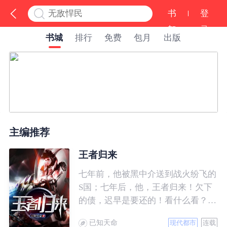
书
登
架
录
书城
排行
免费
包月
出版
主编推荐
王者归来
七年前，他被黑中介送到战火纷飞的
S国；七年后，他，王者归来！欠下
的债，迟早是要还的！看什么看？说
的就是你！
已知天命
现代都市
连载