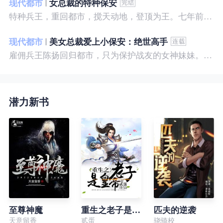
现代都市
女总裁的特种保安
特种兵王，重回都市，搅天动地，登顶为王。七年前，他是社会底层的小混混，七年后，他是经历过战与火考验的特种兵王。
现代都市
美女总裁爱上小保安：绝世高手
雇佣兵王陈扬回归都市，只为保护战友的女神妹妹。繁华都市里，陈扬如鱼得水，，逍遥自在。
潜力新书
至尊神魔
重生之老子是皇帝
匹夫的逆袭
天意留香
贰蛋
骁骑校