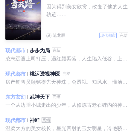
因为得到美女欣赏，改变了他的人生
轨迹……
笔龙胆
现代都市
完结
现代都市
步步为局
凌志远遭上司打压，遇红颜奚落，人生陷入低谷，上帝在关上一扇门的同时，势必会留下一扇窗，面对稍纵即逝的机会，他果断出手了……
现代都市
桃运透视神医
房产销售员顾铭得先天神珠，会透视、知风水、懂治病、有神通，开始逆袭人生。
东方玄幻
武神天下
一个从边陲小城走出的少年，从修炼古老石碑内的神秘一式开始，一路高歌狂飙，打造一片属于自己的天下……
现代都市
神匠
温柔大方的美女校长，星光四射的玉女明星，冷艳骄傲的美女特工，一个二个，全都跑来，撒娇撒赖的要他做她们的私房保镖，这是为什么呢？