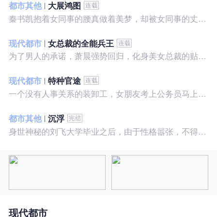
都市其他
大展鸿图
秦书凯抱着女同事的腰真做着美梦，却被女同事的丈夫发现，解释说是正常工作......被打击报复，得到漂亮女邻居的帮助，从此不断高升……
现代都市
女总裁的全能兵王
为了男人的承诺，萧晨强势回归，化身美女总裁的贴身保镖，横扫八方之敌，谱写王者传奇！
现代都市
特种官途
一个没有人事关系的装卸工，女朋友考上公务员马上抛弃了他，却是没有想到他也考上了公务员，奇迹般成为高官……
都市其他
沉浮
身世神秘的刘飞大学毕业之后，由于性格嚣张，不得不一而再再而三的面临着重重危机，受到了来自各方面的全方位打压
现代都市