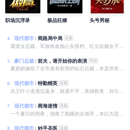
职场沉浮录
极品狂婿
头号男秘
4
现代都市
商路局中局
霸道女总裁、军旅铁血痴心女搭档、红尘妖娆女子，无不对其倾心付出一切，可无人知道他早已心若荒草、身似草芥！ 倾心所爱之人视其为仇人，至亲父母与之断绝关系，且看小人物如何混商界，成就一方霸业！
5
豪门总裁
前夫，请开始你的表演
夏妍妍嫁给了全市最有权势的钻石总裁，本是所有女孩羡慕的对象，可只有她知道，景明远将她当成了输血工具。 一年后，他心爱的人苏醒，夏妍妍带着离婚协议去找他，却意外流产，她恨极了他们，势必要让他们付出代价……
6
现代都市
特勤精英
兵王叶小龙退伍返乡，路遇不平，英雄救美，却引来不明势力的疯狂报复，且看他如何反击，纵横都市，闯出自己的一片天空。
7
现代都市
商海迷情
一个夏日的雨夜，他救了熟睡的女领导，本以为是一段奇缘，不曾想却惹上了一身麻烦，更可怕的是，竟然落入了一个精心打造的圈套，让他陷入了前所未有的危机之中......没根基，没靠山，没人脉，没资源，一个农村走出来的打工者，一步步走向人生的巅峰。
8
现代都市
妙手圣医