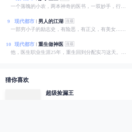
一个落魄的小农，两本神奇的医书，一双妙手，行医天下...... 我，宋晚成，什么样的美女没见过...... 这里，有你想看的
9
现代都市
男人的江湖
一部穷小子的励志史，有险恶，有正义，有美女……
10
现代都市
重生做神医
他，医生职业生涯25年，重生回到分配实习这天。 他，不甘心这一世默默无闻，决心踏上神医之路。 利用超前的医学观念，医行天下，治病救人。 本书揭秘了医疗行业内幕： 医生和医院之间的暗箱操作； 医生和医生之间的职场规则； 医生和药商之间的利益瓜葛； 医生和患者之间的医闹误会； 准备进入执业医生的世界……
猜你喜欢
超级捡漏王
原本平凡的学生唐启，因缘际会获得
了一根神奇的手指，从此开启了一段
异彩纷呈的人生。赌石，我泰然自
若！品鉴，我谁与争锋！财富，我唾