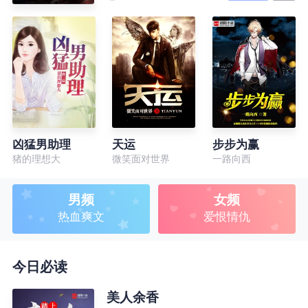
凶猛男助理
天运
步步为赢
猪的理想大
微笑面对世界
一路向西
男频
女频
热血爽文
爱恨情仇
今日必读
美人余香