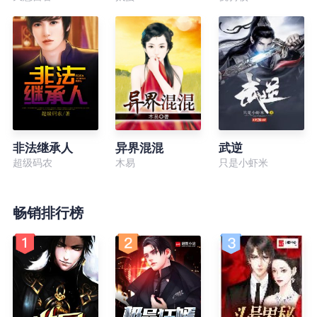
非法继承人
异界混混
武逆
超级码农
木易
只是小虾米
畅销排行榜