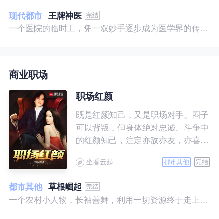
现代都市
王牌神医
一个医院的临时工，凭一双妙手逐步成为医学界的传奇！ 一个社会底层的小人物，靠一腔热血成为人世间的枭王！ 当佛已经无能为力，便由我来普渡众生——杨风。
商业职场
职场红颜
既是红颜知己，又是职场对手。圈子
可以背叛，但身体绝对忠诚。斗争中
的红颜知己，注定亦敌亦友，亦喜亦
悲。且看一个小人物的绯色升迁路。
坐看云起
都市其他
完结
都市其他
草根崛起
一个农村小人物，长袖善舞，利用一切资源终于走上人生巅峰