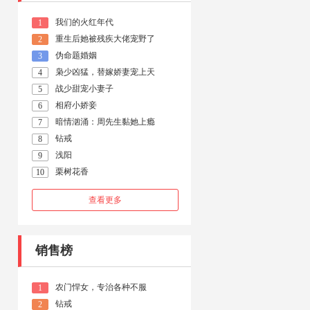
我们的火红年代
1
重生后她被残疾大佬宠野了
2
伪命题婚姻
3
枭少凶猛，替嫁娇妻宠上天
4
战少甜宠小妻子
5
相府小娇妾
6
暗情汹涌：周先生黏她上瘾
7
钻戒
8
浅阳
9
栗树花香
10
查看更多
销售榜
农门悍女，专治各种不服
1
钻戒
2