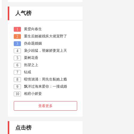
人气榜
黄檗向春生
1
重生后她被残疾大佬宠野了
2
伪命题婚姻
3
枭少凶猛，替嫁娇妻宠上天
4
栗树花香
5
热望之上
6
钻戒
7
暗情汹涌：周先生黏她上瘾
8
飘洋过海来爱你：一撞成婚
9
相府小娇妾
10
查看更多
点击榜