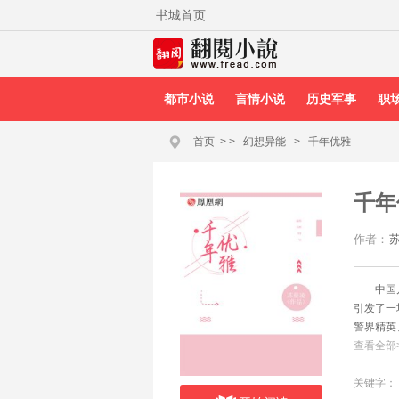
书城首页
都市小说
言情小说
历史军事
职
首页
>
>
幻想异能
>
千年优雅
千年
作者：
中国
引发了一
警界精英
的攻守与
查看全部
器玉琮、
河，如精
关键字：