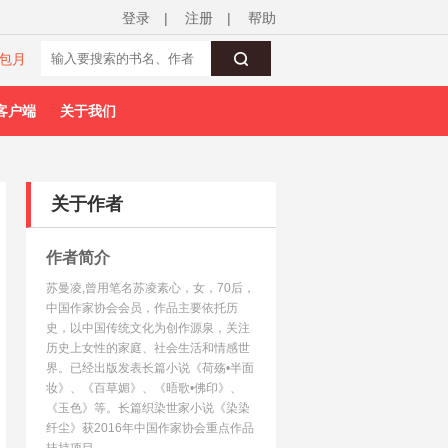
登录
|
注册
|
帮助
包月
客户端
关于我们
关于作者
作者简介
苏曼凌,曾用笔名苏凌素心，女，70后，
中国作家协会会员，作品主要依托历
史，以中国传统文化为创作源泉，关注
历史上女性的家庭、社会生活和情感世
界。已经出版发表长篇小说《荷殇•半面
妆》、《百草媚》、《晤歌•佛印》、
《玉色》等。长篇织染世家小说《染染
纤尘》获2016年中国作家协会重点作品