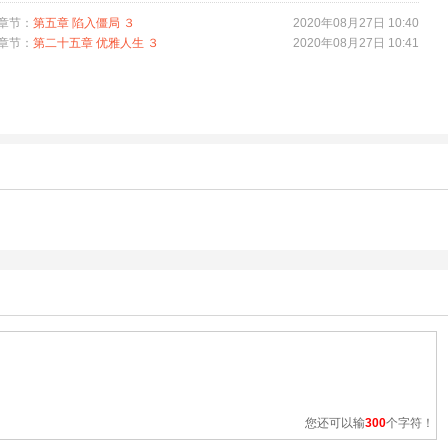
那些华美器物是漫漫岁月长河里最令人豁悟与警醒的存在，一直滋养着国人血液
章节：
第五章 陷入僵局 ３
2020年08月27日 10:40
基因，激励我们每一个人都成为文物的见证者与保护者。
章节：
第二十五章 优雅人生 ３
2020年08月27日 10:41
您还可以输
300
个字符！