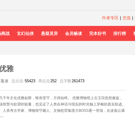
作者专区
|
充值
|
场商战
玄幻仙侠
悬疑灵异
会员畅读
完本好书
排行榜
优雅
苏曼凌
总点击:
55423
周点击
252
总字数
261473
几千年文化优雅如斯，唯有坚守，方得始终。 优雅博物馆上古玉琮忽然被盗，
场智慧与欲望的较量，也见证了人类在神话与现实的时光轴上穿梭的真实轨迹。
、人类考古学家、博物馆守藏人、文物犯罪集团大BOSS逐一登场，在波诡云谲
探寻中，在情深似海的救赎与追忆里，谁才是最后守住内心的那个人？ 上古礼
>>
独目家族蜀锦、汉代透光铜镜，都留下了一个个神秘的八角星纹饰，如璀璨星
美图腾，它隐藏着什么样的人类信仰？它揭示了几千年来从来不曾消失的真正人