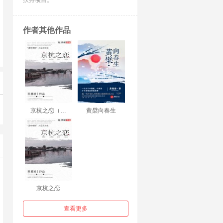
扶持项目。
作者其他作品
京杭之恋（…
黄檗向春生
京杭之恋
查看更多