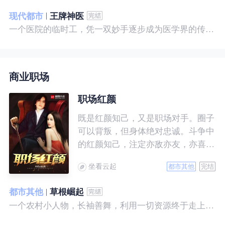
现代都市
王牌神医
一个医院的临时工，凭一双妙手逐步成为医学界的传奇！ 一个社会底层的小人物，靠一腔热血成为人世间的枭王！ 当佛已经无能为力，便由我来普渡众生——杨风。
商业职场
职场红颜
既是红颜知己，又是职场对手。圈子
可以背叛，但身体绝对忠诚。斗争中
的红颜知己，注定亦敌亦友，亦喜亦
悲。且看一个小人物的绯色升迁路。
坐看云起
都市其他
完结
都市其他
草根崛起
一个农村小人物，长袖善舞，利用一切资源终于走上人生巅峰