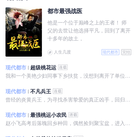
都市最强战医
他是一个位于巅峰之上的王者！ 师
父的去世让他选择平凡，回到了离开
十多年的故土，
人生几渡
现代都市
完结
现代都市
超级桃花运
我和一个美艳少妇同事下乡扶贫，没想到离开了单位之后，她就性格大变……
现代都市
不凡兵王
曾经的炎黄兵王，为寻找杀害挚爱的真正凶手，回归都市，开始了一段精彩绝伦的征程。
现代都市
最强桃运小农民
赵小飞高考后落魄回乡种田，偶然捡到聚宝盆，进入聚宝洞，从此开启了发家致富、拳打村霸、坐拥美女的桃运巅峰人生！