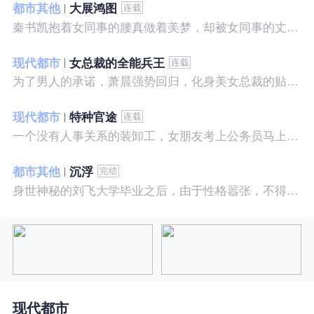
都市其他
大展鸿图
秦书凯抱着女同事的腰真做着美梦，却被女同事的丈夫发现，解释说是正常工作......被打击报复，得到漂亮女邻居的帮助，从此不断高升……
现代都市
女总裁的全能兵王
为了男人的承诺，萧晨强势回归，化身美女总裁的贴身保镖，横扫八方之敌，谱写王者传奇！
现代都市
特种官途
一个没有人事关系的装卸工，女朋友考上公务员马上抛弃了他，却是没有想到他也考上了公务员，奇迹般成为高官……
都市其他
沉浮
身世神秘的刘飞大学毕业之后，由于性格嚣张，不得不一而再再而三的面临着重重危机，受到了来自各方面的全方位打压
现代都市