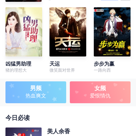
凶猛男助理
天运
步步为赢
猪的理想大
微笑面对世界
一路向西
男频
女频
热血爽文
爱恨情仇
今日必读
美人余香