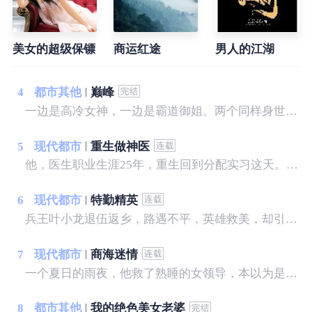
美女的超级保镖
商运红途
男人的江湖
4
都市其他
巅峰
一边是高冷女神，一边是霸道御姐。两个同样身世成谜，水火不容的女人让他左右为难。而因为他引发的争端缓缓展开，一步一步走向更深层次的秘密……
5
现代都市
重生做神医
他，医生职业生涯25年，重生回到分配实习这天。 他，不甘心这一世默默无闻，决心踏上神医之路。 利用超前的医学观念，医行天下，治病救人。 本书揭秘了医疗行业内幕： 医生和医院之间的暗箱操作； 医生和医生之间的职场规则； 医生和药商之间的利益瓜葛； 医生和患者之间的医闹误会； 准备进入执业医生的世界……
6
现代都市
特勤精英
兵王叶小龙退伍返乡，路遇不平，英雄救美，却引来不明势力的疯狂报复，且看他如何反击，纵横都市，闯出自己的一片天空。
7
现代都市
商海迷情
一个夏日的雨夜，他救了熟睡的女领导，本以为是一段奇缘，不曾想却惹上了一身麻烦，更可怕的是，竟然落入了一个精心打造的圈套，让他陷入了前所未有的危机之中......没根基，没靠山，没人脉，没资源，一个农村走出来的打工者，一步步走向人生的巅峰。
8
都市其他
我的绝色美女老婆