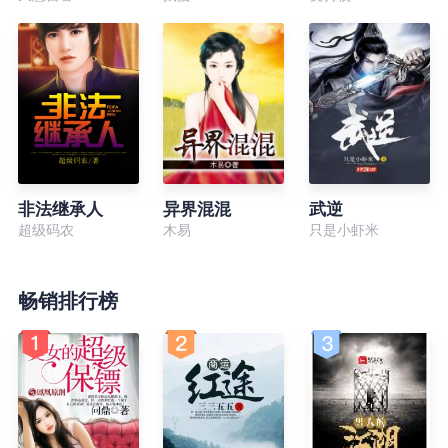
非法继承人
异界混混
武逆
超级码农
木易
只是小虾米
畅销排行榜