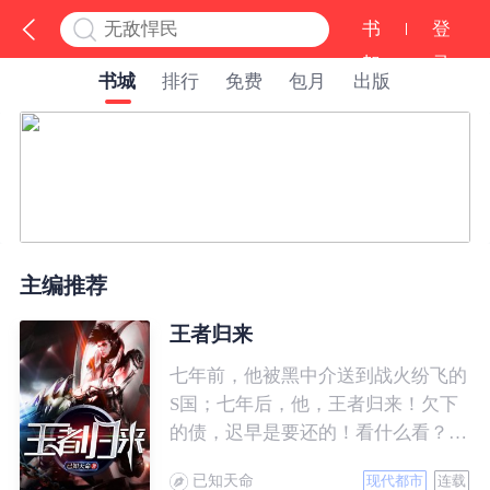
书
登
架
录
书城
排行
免费
包月
出版
主编推荐
王者归来
七年前，他被黑中介送到战火纷飞的
S国；七年后，他，王者归来！欠下
的债，迟早是要还的！看什么看？说
的就是你！
已知天命
现代都市
连载