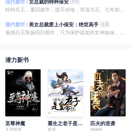
现代都市
女总裁的特种保安
特种兵王，重回都市，搅天动地，登顶为王。七年前，他是社会底层的小混混，七年后，他是经历过战与火考验的特种兵王。
现代都市
美女总裁爱上小保安：绝世高手
雇佣兵王陈扬回归都市，只为保护战友的女神妹妹。繁华都市里，陈扬如鱼得水，，逍遥自在。
潜力新书
至尊神魔
重生之老子是皇帝
匹夫的逆袭
天意留香
贰蛋
骁骑校