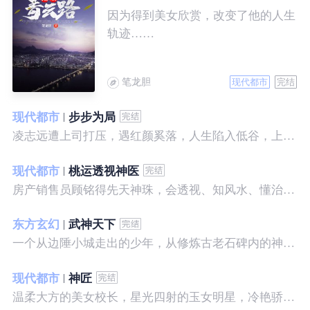
因为得到美女欣赏，改变了他的人生
轨迹……
笔龙胆
现代都市
完结
现代都市
步步为局
凌志远遭上司打压，遇红颜奚落，人生陷入低谷，上帝在关上一扇门的同时，势必会留下一扇窗，面对稍纵即逝的机会，他果断出手了……
现代都市
桃运透视神医
房产销售员顾铭得先天神珠，会透视、知风水、懂治病、有神通，开始逆袭人生。
东方玄幻
武神天下
一个从边陲小城走出的少年，从修炼古老石碑内的神秘一式开始，一路高歌狂飙，打造一片属于自己的天下……
现代都市
神匠
温柔大方的美女校长，星光四射的玉女明星，冷艳骄傲的美女特工，一个二个，全都跑来，撒娇撒赖的要他做她们的私房保镖，这是为什么呢？