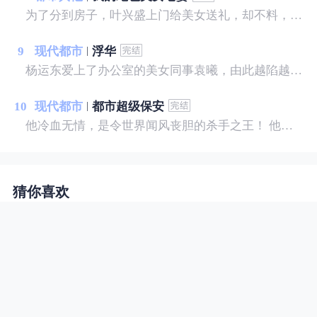
为了分到房子，叶兴盛上门给美女送礼，却不料，美女喝醉了酒，而且家里就她一人。叶兴盛没料到，这次送礼过后，他的命运彻底改变了.......
9
现代都市
浮华
杨运东爱上了办公室的美女同事袁曦，由此越陷越深……
10
现代都市
都市超级保安
他冷血无情，是令世界闻风丧胆的杀手之王！ 他离开组织，归隐龙海，怎奈树欲静而风不止，各方势力来势汹汹，草莽权贵虎视眈眈，他该如何应对？ 面对一个个人间尤物，相继出现在他的身边，诱惑不断，他是弱水三千，只取一瓢？ “长相不到九十分的女人，都应该被回收！” 陈锋说。
猜你喜欢
我的极品娇妻
农家小子闯入红尘以后，将会有何作
为？ 遇木则兴，遇水则争，遇强则
屈，遇土则活， 成大器者，必经重
重磨难。 何意？何解？