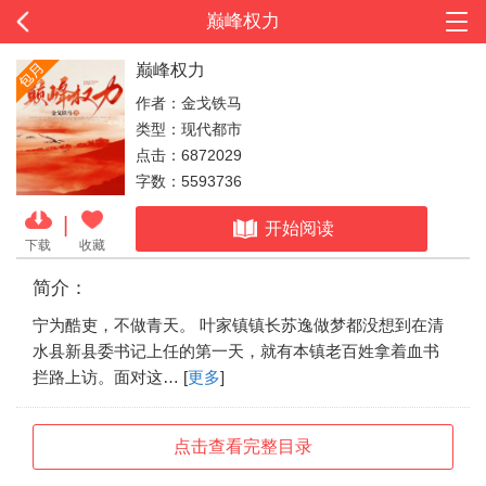
巅峰权力
巅峰权力
作者：金戈铁马
类型：现代都市
点击：6872029
字数：5593736
|
开始阅读
下载
收藏
简介：
宁为酷吏，不做青天。 叶家镇镇长苏逸做梦都没想到在清
水县新县委书记上任的第一天，就有本镇老百姓拿着血书
拦路上访。面对这… [
更多
]
点击查看完整目录