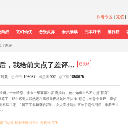
作者专区
|
充值
|
场商战
玄幻仙侠
悬疑灵异
会员畅读
完本好书
排行榜
点了差评
后，我给前夫点了差评…
已完结
陈阿蔓
总点击:
196057
周点击
902
总字数
1050675
婚姻，十年暗恋，换来一纸离婚协议 离婚前，她才知道自己不过是“替身”……
”就算了，那个坏男人居然还在离婚前夜将她吃干抹净 “顾总，给您个差评，麻烦
男科医生吧！” 留下字条和潇洒背影，女人直接消失 五年后霸气回归，带着天才
直寻找女人的顾总这才发现，女人身边的儿子怎么和自己家的娃 长得一模一样？
>>
你傻啊，我俩是双胞胎！” “爹地，愣什么呢？再不追妈咪就被别人截胡啦！” 顾总
过来，五年后女人已经成为天才女医师 而且不止这一个马甲！还有好多男人觊
豪门总裁
都市情缘
婚后生活
现代
宝宝