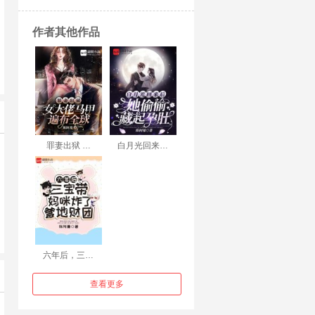
作者其他作品
罪妻出狱 …
白月光回来…
六年后，三…
查看更多