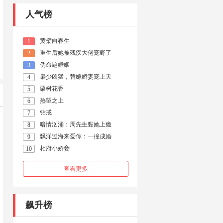
人气榜
黄檗向春生
1
重生后她被残疾大佬宠野了
2
伪命题婚姻
3
枭少凶猛，替嫁娇妻宠上天
4
栗树花香
5
热望之上
6
钻戒
7
暗情汹涌：周先生黏她上瘾
8
飘洋过海来爱你：一撞成婚
9
相府小娇妾
10
查看更多
飙升榜