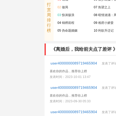
打
02
做局
07
热望之上
赏
周
03
惊涛骇浪
08
暗情汹涌：
排
04
锦绣前程
09
相府小娇妾
行
榜
05
伪命题婚姻
10
利欲升迁记
《离婚后，我给前夫点了差评 
user4000000089719465904
发表了评
喜欢你的作品，推荐你上榜
发表时间：2023-10-01 13:47
user4000000089719465904
发表了评
喜欢你的作品，推荐你上榜
发表时间：2023-09-30 05:33
user4000000089719465904
发表了评