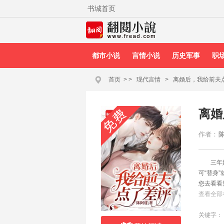
书城首页
都市小说
言情小说
历史军事
职
首页
>
>
现代言情
>
离婚后，我给前夫
离婚
作者：
三年
可“替身
您去看看
儿子 一
查看全部
“爹地，
这才反应
关键字：