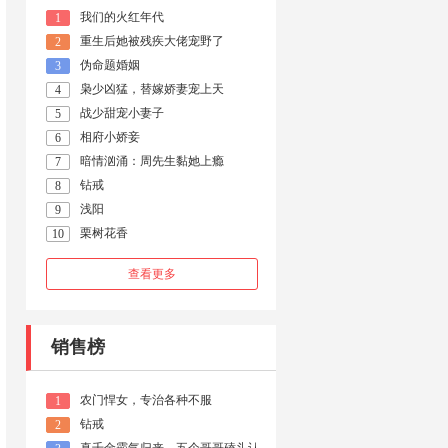
我们的火红年代
1
重生后她被残疾大佬宠野了
2
伪命题婚姻
3
枭少凶猛，替嫁娇妻宠上天
4
战少甜宠小妻子
5
相府小娇妾
6
暗情汹涌：周先生黏她上瘾
7
钻戒
8
浅阳
9
栗树花香
10
查看更多
销售榜
农门悍女，专治各种不服
1
钻戒
2