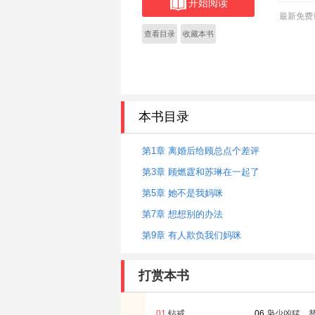
开始阅读
觎！ 他
最新免费
不成又要看
查看目录
收藏本书
本书目录
第1章 离婚后给顾总点个差评
第3章 顾燃霆和苏琳在一起了
第5章 她不是我妈咪
第7章 想想别的办法
第9章 有人欺负我们妈咪
打赏本书
01
钻戒
06
枭少凶猛，