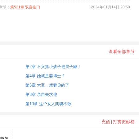
的顾夫人，怎么能被别人抢走 “顾夫人，还不跟我回家？” “回家干什么？顾总，难
章节：
第521章 双喜临门
2024年01月14日 20:50
男科了？” 【萌宝+复仇+打脸+1v1+追妻火葬场 】
查看全部章节
第2章 不兴抓小孩子进局子嗷！
第4章 她就是姜博士？
第6章 大宝，就看你的了
第8章 亲自去求他
第10章 这个女人阴魂不散
充值
打赏贡献榜
|
替嫁娇…