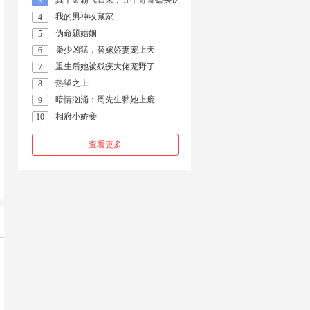
真千金霸气归来，五个哥哥磕头认错
3
我的男神收藏家
4
伪命题婚姻
5
枭少凶猛，替嫁娇妻宠上天
6
重生后她被残疾大佬宠野了
7
热望之上
8
暗情汹涌：周先生黏她上瘾
9
相府小娇妾
10
查看更多