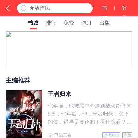
书
登
架
录
书城
排行
免费
包月
出版
主编推荐
王者归来
七年前，他被黑中介送到战火纷飞的
S国；七年后，他，王者归来！欠下
的债，迟早是要还的！看什么看？说
的就是你！
已知天命
现代都市
连载