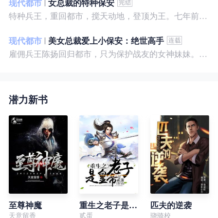
现代都市
女总裁的特种保安
特种兵王，重回都市，搅天动地，登顶为王。七年前，他是社会底层的小混混，七年后，他是经历过战与火考验的特种兵王。
现代都市
美女总裁爱上小保安：绝世高手
雇佣兵王陈扬回归都市，只为保护战友的女神妹妹。繁华都市里，陈扬如鱼得水，，逍遥自在。
潜力新书
至尊神魔
重生之老子是皇帝
匹夫的逆袭
天意留香
贰蛋
骁骑校