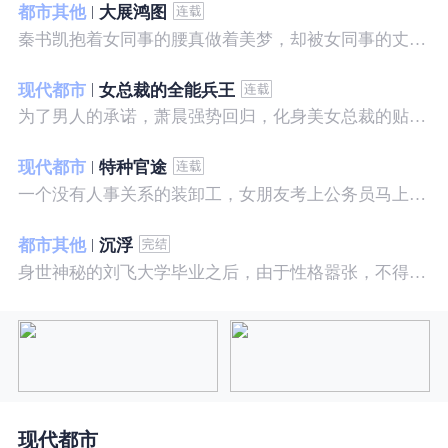
都市其他
大展鸿图
秦书凯抱着女同事的腰真做着美梦，却被女同事的丈夫发现，解释说是正常工作......被打击报复，得到漂亮女邻居的帮助，从此不断高升……
现代都市
女总裁的全能兵王
为了男人的承诺，萧晨强势回归，化身美女总裁的贴身保镖，横扫八方之敌，谱写王者传奇！
现代都市
特种官途
一个没有人事关系的装卸工，女朋友考上公务员马上抛弃了他，却是没有想到他也考上了公务员，奇迹般成为高官……
都市其他
沉浮
身世神秘的刘飞大学毕业之后，由于性格嚣张，不得不一而再再而三的面临着重重危机，受到了来自各方面的全方位打压
现代都市