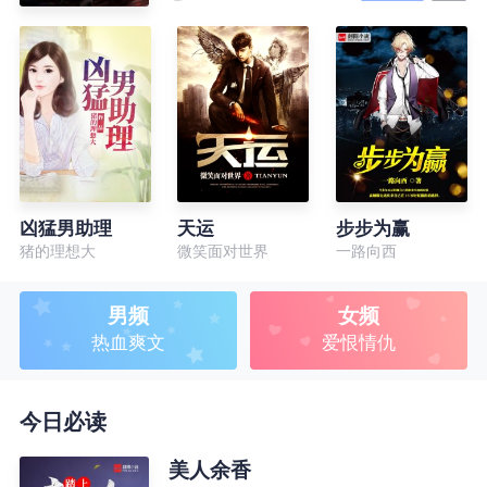
凶猛男助理
天运
步步为赢
猪的理想大
微笑面对世界
一路向西
男频
女频
热血爽文
爱恨情仇
今日必读
美人余香