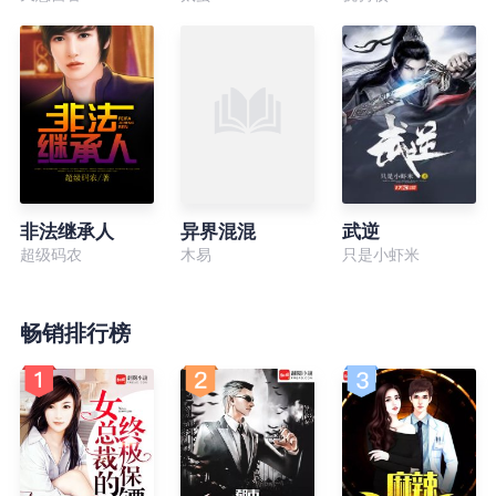
非法继承人
异界混混
武逆
超级码农
木易
只是小虾米
畅销排行榜