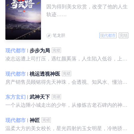
因为得到美女欣赏，改变了他的人生
轨迹……
笔龙胆
现代都市
完结
现代都市
步步为局
凌志远遭上司打压，遇红颜奚落，人生陷入低谷，上帝在关上一扇门的同时，势必会留下一扇窗，面对稍纵即逝的机会，他果断出手了……
现代都市
桃运透视神医
房产销售员顾铭得先天神珠，会透视、知风水、懂治病、有神通，开始逆袭人生。
东方玄幻
武神天下
一个从边陲小城走出的少年，从修炼古老石碑内的神秘一式开始，一路高歌狂飙，打造一片属于自己的天下……
现代都市
神匠
温柔大方的美女校长，星光四射的玉女明星，冷艳骄傲的美女特工，一个二个，全都跑来，撒娇撒赖的要他做她们的私房保镖，这是为什么呢？