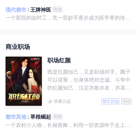
现代都市
王牌神医
一个医院的临时工，凭一双妙手逐步成为医学界的传奇！ 一个社会底层的小人物，靠一腔热血成为人世间的枭王！ 当佛已经无能为力，便由我来普渡众生——杨风。
商业职场
职场红颜
既是红颜知己，又是职场对手。圈子
可以背叛，但身体绝对忠诚。斗争中
的红颜知己，注定亦敌亦友，亦喜亦
悲。且看一个小人物的绯色升迁路。
坐看云起
都市其他
完结
都市其他
草根崛起
一个农村小人物，长袖善舞，利用一切资源终于走上人生巅峰