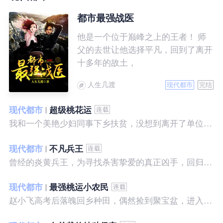
都市最强战医
他是一个位于巅峰之上的王者！ 师
父的去世让他选择平凡，回到了离开
十多年的故土，
人生几渡
现代都市
完结
现代都市
超级桃花运
我和一个美艳少妇同事下乡扶贫，没想到离开了单位之后，她就性格大变……
现代都市
不凡兵王
曾经的炎黄兵王，为寻找杀害挚爱的真正凶手，回归都市，开始了一段精彩绝伦的征程。
现代都市
最强桃运小农民
赵小飞高考后落魄回乡种田，偶然捡到聚宝盆，进入聚宝洞，从此开启了发家致富、拳打村霸、坐拥美女的桃运巅峰人生！