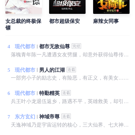
女总裁的终极保
都市超级保安
麻辣女同事
镖
4
现代都市
都市无敌仙尊
落魄青年陈一凡遭遇女友劈腿，却意外获得仙尊传承。 陈一凡一飞冲天，逆袭都市。 不仅宝物在手，还要财色兼收。 赌宝，捡漏，让他家财万贯。 仙法，神术，让他美人在怀，艳遇不断。 有恩，十倍报。 有仇，百倍还。 陈一凡一朝崛起，坐拥天下，快意恩仇，打下一片热血豪迈的都市神话。
5
现代都市
男人的江湖
一部穷小子的励志史，有险恶，有正义，有美女……
6
现代都市
特勤精英
兵王叶小龙退伍返乡，路遇不平，英雄救美，却引来不明势力的疯狂报复，且看他如何反击，纵横都市，闯出自己的一片天空。
7
东方玄幻
神域帝尊
天逸神域乃是宇宙运转的核心，三大仙界、七大神界以及无数生命星球环绕，诞生过一位位强大的远古神灵镇守天逸神域，维持整个宇宙平衡，但在十万年前，诸神黄昏之战，从此宇宙再无神灵，十万年后，一颗不起眼的星球地球之上，一个少年不幸陨落，从天逸神域复活重新崛起，一步步成为那远古那统御天下的绝世神主。