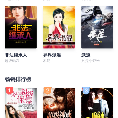
非法继承人
异界混混
武逆
超级码农
木易
只是小虾米
畅销排行榜