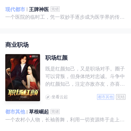
现代都市
王牌神医
一个医院的临时工，凭一双妙手逐步成为医学界的传奇！ 一个社会底层的小人物，靠一腔热血成为人世间的枭王！ 当佛已经无能为力，便由我来普渡众生——杨风。
商业职场
职场红颜
既是红颜知己，又是职场对手。圈子
可以背叛，但身体绝对忠诚。斗争中
的红颜知己，注定亦敌亦友，亦喜亦
悲。且看一个小人物的绯色升迁路。
坐看云起
都市其他
完结
都市其他
草根崛起
一个农村小人物，长袖善舞，利用一切资源终于走上人生巅峰