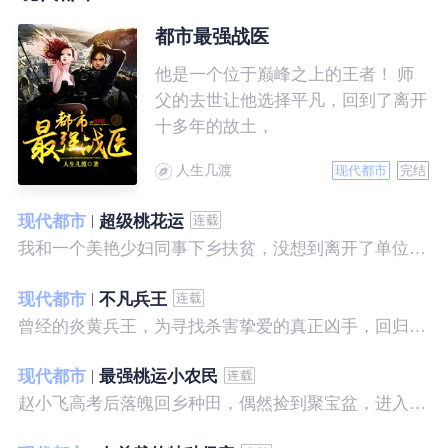
都市最强战医
他是一个位于巅峰之上的王者！ 师
父的去世让他选择平凡，回到了离开
十多年的故土，
人生几渡
现代都市
完结
现代都市
超级桃花运
我和一个美艳少妇同事下乡扶贫，没想到离开了单位之后，她就性格大变……
现代都市
不凡兵王
曾经的炎黄兵王，为寻找杀害挚爱的真正凶手，回归都市，开始了一段精彩绝伦的征程。
现代都市
最强桃运小农民
赵小飞高考后落魄回乡种田，偶然捡到聚宝盆，进入聚宝洞，从此开启了发家致富、拳打村霸、坐拥美女的桃运巅峰人生！