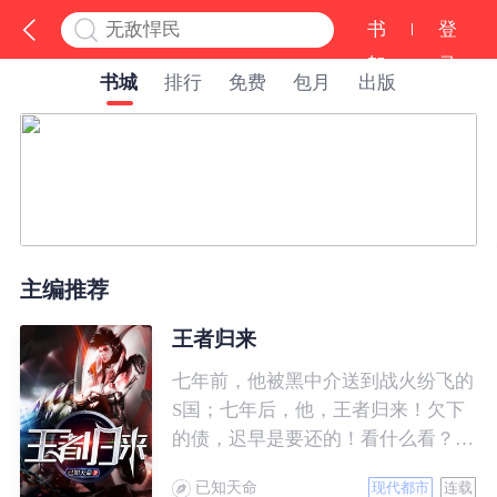
书
登
架
录
书城
排行
免费
包月
出版
主编推荐
王者归来
七年前，他被黑中介送到战火纷飞的
S国；七年后，他，王者归来！欠下
的债，迟早是要还的！看什么看？说
的就是你！
已知天命
现代都市
连载