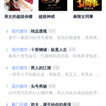
美女的超级保镖
超级神戒
麻辣女同事
4
现代都市
绝品透视
唐宇一家因为给爷爷看病，背负巨额债务，爷爷死后又遭遇亲戚争夺遗产，只留给他一块破石头，没想到就是这块破石头让他拥有了透视之眼。 从此唐宇的生活发生了翻天覆地的变化，美女？财富？地位？我样样有！古灵精怪的小萝莉，缠着我！温柔可人的白富美，粘着我！暴力豪放的警花，霸占我！且看唐宇从一个背负巨额债务的穷光蛋如何成为坐拥亿万家产的富豪！
5
现代都市
十里钢城：纵意人生
春风十里凭奋斗，红颜情劫添悲喜。职场多变知进退，化茧成蝶步青云。关山月机缘巧合救了公司副总的媳妇，凭借自身地努力和美女姐姐的帮助，从此开始了巅峰之路。
6
现代都市
男人的江湖
一部穷小子的励志史，有险恶，有正义，有美女……
7
现代都市
头号男秘
以代驾为生的小人物叶枫，本以为此生就会如此浑浑噩噩的过去。 直到那一晚，多年未见的她教会了叶枫，什么才是男人……
8
豪门总裁
前夫，请开始你的表演