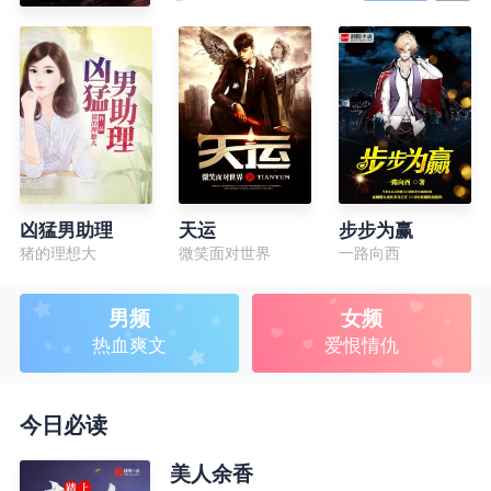
凶猛男助理
天运
步步为赢
猪的理想大
微笑面对世界
一路向西
男频
女频
热血爽文
爱恨情仇
今日必读
美人余香