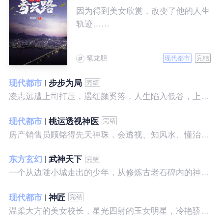
因为得到美女欣赏，改变了他的人生
轨迹……
笔龙胆
现代都市
完结
现代都市
步步为局
凌志远遭上司打压，遇红颜奚落，人生陷入低谷，上帝在关上一扇门的同时，势必会留下一扇窗，面对稍纵即逝的机会，他果断出手了……
现代都市
桃运透视神医
房产销售员顾铭得先天神珠，会透视、知风水、懂治病、有神通，开始逆袭人生。
东方玄幻
武神天下
一个从边陲小城走出的少年，从修炼古老石碑内的神秘一式开始，一路高歌狂飙，打造一片属于自己的天下……
现代都市
神匠
温柔大方的美女校长，星光四射的玉女明星，冷艳骄傲的美女特工，一个二个，全都跑来，撒娇撒赖的要他做她们的私房保镖，这是为什么呢？