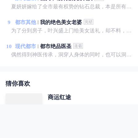
夏妍妍嫁给了全市最有权势的钻石总裁，本是所有女孩羡慕的对象，可只有她知道，景明远将她当成了输血工具。 一年后，他心爱的人苏醒，夏妍妍带着离婚协议去找他，却意外流产，她恨极了他们，势必要让他们付出代价……
9
都市其他
我的绝色美女老婆
为了分到房子，叶兴盛上门给美女送礼，却不料，美女喝醉了酒，而且家里就她一人。叶兴盛没料到，这次送礼过后，他的命运彻底改变了.......
10
现代都市
都市绝品医圣
偶然得到神医传承，洞穿人身体的同时，也可以洞穿人心，帮美女治病，和美女谈心……
猜你喜欢
商运红途
吴一楠无意间看到老婆在自家楼下跟
神秘男人亲密暧昧，愤而跟老婆离
婚，随之被撤职换岗，人生处于低谷
之中的吴一楠，遇到了俩个绝色美女