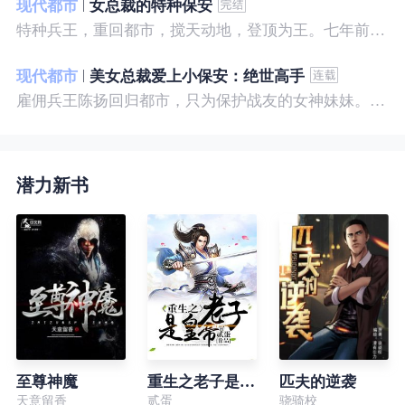
现代都市
女总裁的特种保安
特种兵王，重回都市，搅天动地，登顶为王。七年前，他是社会底层的小混混，七年后，他是经历过战与火考验的特种兵王。
现代都市
美女总裁爱上小保安：绝世高手
雇佣兵王陈扬回归都市，只为保护战友的女神妹妹。繁华都市里，陈扬如鱼得水，，逍遥自在。
潜力新书
至尊神魔
重生之老子是皇帝
匹夫的逆袭
天意留香
贰蛋
骁骑校