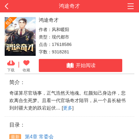
鸿途奇才
鸿途奇才
作者：风和暖阳
类型：现代都市
点击：17618586
字数：9318281
|
开始阅读
下载
收藏
简介：
奇谋算尽官场事，正气浩然天地魂。红颜知己身边伴，悲
欢离合生死梦。且看一代官场奇才陆羽，从一个县长秘书
到封疆大吏的跌宕起伏… [
更多
]
目录：
第4章 常委会
最新