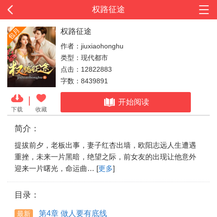
权路征途
权路征途
作者：jiuxiaohonghu
类型：现代都市
点击：12822883
字数：8439891
|
开始阅读
下载
收藏
简介：
提拔前夕，老板出事，妻子红杏出墙，欧阳志远人生遭遇
重挫，未来一片黑暗，绝望之际，前女友的出现让他意外
迎来一片曙光，命运曲… [
更多
]
目录：
第4章 做人要有底线
最新