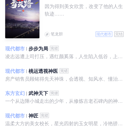
因为得到美女欣赏，改变了他的人生
轨迹……
笔龙胆
现代都市
完结
现代都市
步步为局
凌志远遭上司打压，遇红颜奚落，人生陷入低谷，上帝在关上一扇门的同时，势必会留下一扇窗，面对稍纵即逝的机会，他果断出手了……
现代都市
桃运透视神医
房产销售员顾铭得先天神珠，会透视、知风水、懂治病、有神通，开始逆袭人生。
东方玄幻
武神天下
一个从边陲小城走出的少年，从修炼古老石碑内的神秘一式开始，一路高歌狂飙，打造一片属于自己的天下……
现代都市
神匠
温柔大方的美女校长，星光四射的玉女明星，冷艳骄傲的美女特工，一个二个，全都跑来，撒娇撒赖的要他做她们的私房保镖，这是为什么呢？