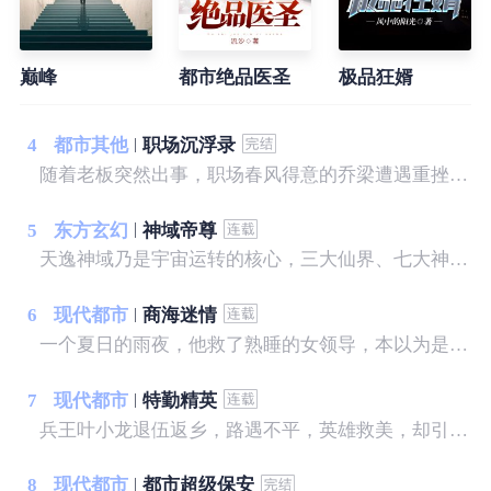
巅峰
都市绝品医圣
极品狂婿
4
都市其他
职场沉浮录
随着老板突然出事，职场春风得意的乔梁遭遇重挫，随即又被妻子背叛，更可怕的是，他发现自己落入了一个精心布置的圈套……
5
东方玄幻
神域帝尊
天逸神域乃是宇宙运转的核心，三大仙界、七大神界以及无数生命星球环绕，诞生过一位位强大的远古神灵镇守天逸神域，维持整个宇宙平衡，但在十万年前，诸神黄昏之战，从此宇宙再无神灵，十万年后，一颗不起眼的星球地球之上，一个少年不幸陨落，从天逸神域复活重新崛起，一步步成为那远古那统御天下的绝世神主。
6
现代都市
商海迷情
一个夏日的雨夜，他救了熟睡的女领导，本以为是一段奇缘，不曾想却惹上了一身麻烦，更可怕的是，竟然落入了一个精心打造的圈套，让他陷入了前所未有的危机之中......没根基，没靠山，没人脉，没资源，一个农村走出来的打工者，一步步走向人生的巅峰。
7
现代都市
特勤精英
兵王叶小龙退伍返乡，路遇不平，英雄救美，却引来不明势力的疯狂报复，且看他如何反击，纵横都市，闯出自己的一片天空。
8
现代都市
都市超级保安