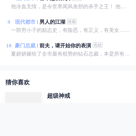
他冷血无情，是令世界闻风丧胆的杀手之王！ 他离开组织，归隐龙海，怎奈树欲静而风不止，各方势力来势汹汹，草莽权贵虎视眈眈，他该如何应对？ 面对一个个人间尤物，相继出现在他的身边，诱惑不断，他是弱水三千，只取一瓢？ “长相不到九十分的女人，都应该被回收！” 陈锋说。
9
现代都市
男人的江湖
一部穷小子的励志史，有险恶，有正义，有美女……
10
豪门总裁
前夫，请开始你的表演
夏妍妍嫁给了全市最有权势的钻石总裁，本是所有女孩羡慕的对象，可只有她知道，景明远将她当成了输血工具。 一年后，他心爱的人苏醒，夏妍妍带着离婚协议去找他，却意外流产，她恨极了他们，势必要让他们付出代价……
猜你喜欢
超级神戒
樊尘，一个普普通通的大学毕业生，
一个从天而降的戒指出现，让他完全
脱离了原本的生活轨道，从此龙腾四
海……