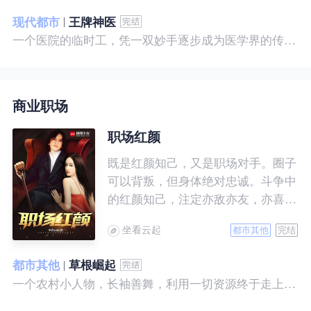
现代都市
王牌神医
一个医院的临时工，凭一双妙手逐步成为医学界的传奇！ 一个社会底层的小人物，靠一腔热血成为人世间的枭王！ 当佛已经无能为力，便由我来普渡众生——杨风。
商业职场
职场红颜
既是红颜知己，又是职场对手。圈子
可以背叛，但身体绝对忠诚。斗争中
的红颜知己，注定亦敌亦友，亦喜亦
悲。且看一个小人物的绯色升迁路。
坐看云起
都市其他
完结
都市其他
草根崛起
一个农村小人物，长袖善舞，利用一切资源终于走上人生巅峰