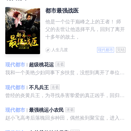
都市最强战医
他是一个位于巅峰之上的王者！ 师
父的去世让他选择平凡，回到了离开
十多年的故土，
人生几渡
现代都市
完结
现代都市
超级桃花运
我和一个美艳少妇同事下乡扶贫，没想到离开了单位之后，她就性格大变……
现代都市
不凡兵王
曾经的炎黄兵王，为寻找杀害挚爱的真正凶手，回归都市，开始了一段精彩绝伦的征程。
现代都市
最强桃运小农民
赵小飞高考后落魄回乡种田，偶然捡到聚宝盆，进入聚宝洞，从此开启了发家致富、拳打村霸、坐拥美女的桃运巅峰人生！