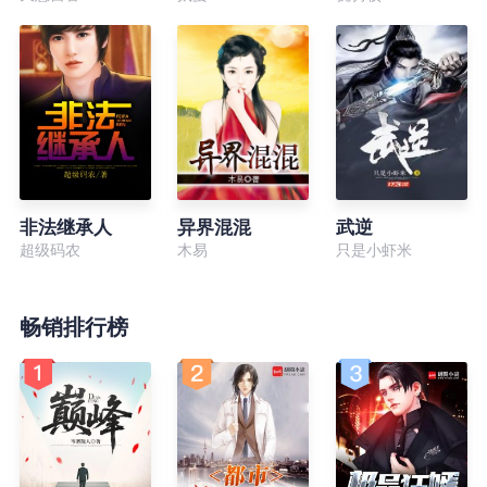
非法继承人
异界混混
武逆
超级码农
木易
只是小虾米
畅销排行榜