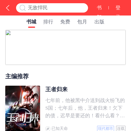
书
登
架
录
书城
排行
免费
包月
出版
主编推荐
王者归来
七年前，他被黑中介送到战火纷飞的
S国；七年后，他，王者归来！欠下
的债，迟早是要还的！看什么看？说
的就是你！
已知天命
现代都市
连载