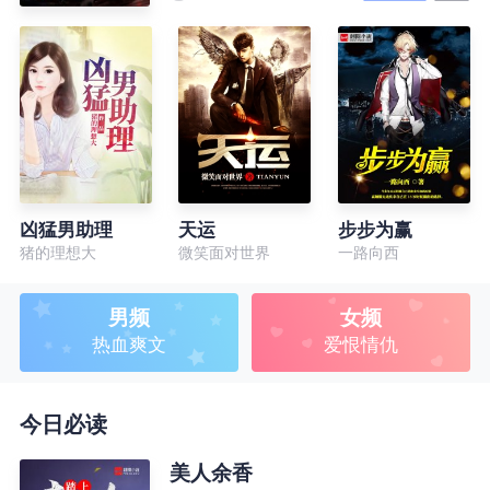
凶猛男助理
天运
步步为赢
猪的理想大
微笑面对世界
一路向西
男频
女频
热血爽文
爱恨情仇
今日必读
美人余香