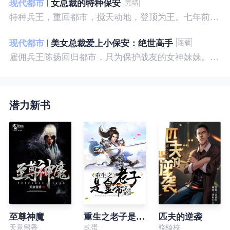
现代都市
女总裁的特种保安
特种兵王，重回都市，搅天动地，登顶为王。七年前，他是社会底层的小混混，七年后，他是经历过战与火考验的特种兵王。
现代都市
美女总裁爱上小保安：绝世高手
雇佣兵王陈扬回归都市，只为保护战友的女神妹妹。繁华都市里，陈扬如鱼得水，，逍遥自在。
潜力新书
至尊神魔
重生之老子是皇帝
匹夫的逆袭
天意留香
贰蛋
骁骑校