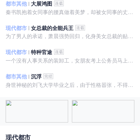
都市其他
大展鸿图
秦书凯抱着女同事的腰真做着美梦，却被女同事的丈夫发现，解释说是正常工作......被打击报复，得到漂亮女邻居的帮助，从此不断高升……
现代都市
女总裁的全能兵王
为了男人的承诺，萧晨强势回归，化身美女总裁的贴身保镖，横扫八方之敌，谱写王者传奇！
现代都市
特种官途
一个没有人事关系的装卸工，女朋友考上公务员马上抛弃了他，却是没有想到他也考上了公务员，奇迹般成为高官……
都市其他
沉浮
身世神秘的刘飞大学毕业之后，由于性格嚣张，不得不一而再再而三的面临着重重危机，受到了来自各方面的全方位打压
现代都市